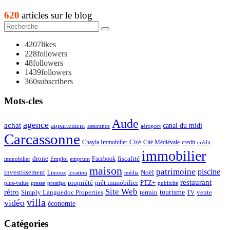
620
articles sur le blog
4207
likes
228
followers
48
followers
1439
followers
360
subscribers
Mots-cles
Aude
agence
achat
appartement
canal du midi
assurance
aéroport
Carcassonne
Chayla Immobilier
Cité
Cité Médiévale
credit
crédit
immobilier
drone
Facebook
fiscalité
immobilier
emprunt
Emploi
maison
patrimoine
piscine
Noël
investissement
location
Limoux
média
restaurant
propriété
prêt immobilier
PTZ+
plus-value
presse
prestige
publicité
Site Web
rétro
tourisme
vente
Simply Languedoc Properties
terrain
TV
villa
vidéo
économie
Catégories