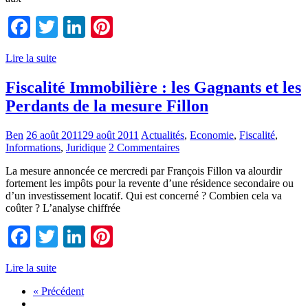
Facebook
Twitter
LinkedIn
Pinterest
Lire la suite
Fiscalité Immobilière : les Gagnants et les
Perdants de la mesure Fillon
Ben
26 août 2011
29 août 2011
Actualités
,
Economie
,
Fiscalité
,
Informations
,
Juridique
2 Commentaires
La mesure annoncée ce mercredi par François Fillon va alourdir
fortement les impôts pour la revente d’une résidence secondaire ou
d’un investissement locatif. Qui est concerné ? Combien cela va
coûter ? L’analyse chiffrée
Facebook
Twitter
LinkedIn
Pinterest
Lire la suite
« Précédent