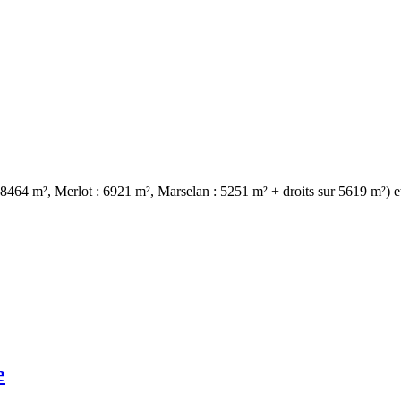
464 m², Merlot : 6921 m², Marselan : 5251 m² + droits sur 5619 m²) et
e