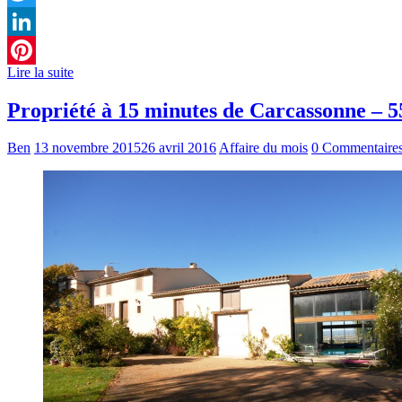
Twitter
LinkedIn
Lire la suite
Pinterest
Propriété à 15 minutes de Carcassonne – 5
Ben
13 novembre 2015
26 avril 2016
Affaire du mois
0 Commentaire