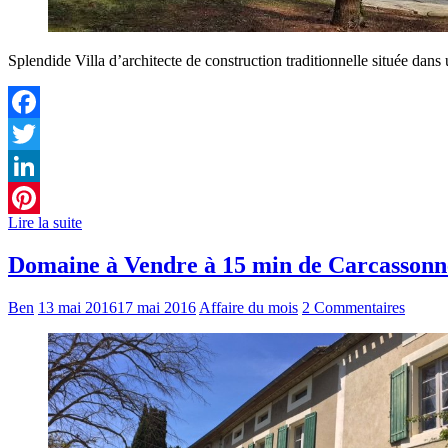
Splendide Villa d’architecte de construction traditionnelle située dans
Facebook
Twitter
LinkedIn
Lire la suite
Pinterest
Domaine à Vendre à 15 min de Carcassonn
Ben
13 mai 2016
17 mai 2016
Affaire du mois
2 Commentaires