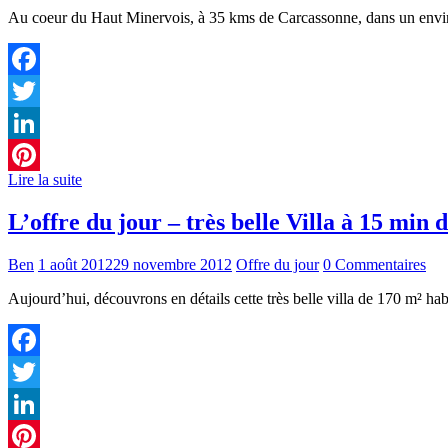
Au coeur du Haut Minervois, à 35 kms de Carcassonne, dans un envi
Facebook
Twitter
LinkedIn
Lire la suite
Pinterest
L’offre du jour – très belle Villa à 15 min
Ben
1 août 2012
29 novembre 2012
Offre du jour
0 Commentaires
Aujourd’hui, découvrons en détails cette très belle villa de 170 m² ha
Facebook
Twitter
LinkedIn