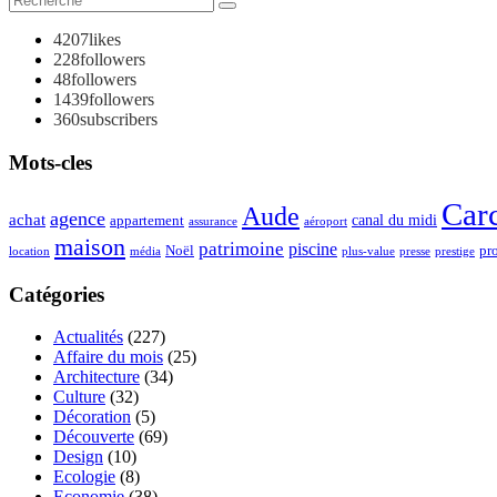
4207
likes
228
followers
48
followers
1439
followers
360
subscribers
Mots-cles
Car
Aude
agence
achat
appartement
canal du midi
assurance
aéroport
maison
patrimoine
piscine
Noël
pr
location
plus-value
média
presse
prestige
Catégories
Actualités
(227)
Affaire du mois
(25)
Architecture
(34)
Culture
(32)
Décoration
(5)
Découverte
(69)
Design
(10)
Ecologie
(8)
Economie
(38)