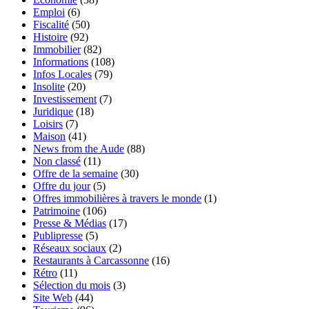
Emploi
(6)
Fiscalité
(50)
Histoire
(92)
Immobilier
(82)
Informations
(108)
Infos Locales
(79)
Insolite
(20)
Investissement
(7)
Juridique
(18)
Loisirs
(7)
Maison
(41)
News from the Aude
(88)
Non classé
(11)
Offre de la semaine
(30)
Offre du jour
(5)
Offres immobilières à travers le monde
(1)
Patrimoine
(106)
Presse & Médias
(17)
Publipresse
(5)
Réseaux sociaux
(2)
Restaurants à Carcassonne
(16)
Rétro
(11)
Sélection du mois
(3)
Site Web
(44)