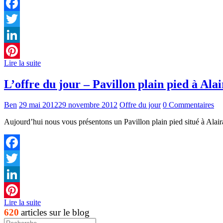
Facebook
Twitter
LinkedIn
Lire la suite
Pinterest
L’offre du jour – Pavillon plain pied à Al
Ben
29 mai 2012
29 novembre 2012
Offre du jour
0 Commentaires
Aujourd’hui nous vous présentons un Pavillon plain pied situé à Alai
Facebook
Twitter
LinkedIn
Lire la suite
Pinterest
620
articles sur le blog