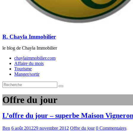
R. Chayla Immobilier
le blog de Chayla Immobilier
chaylaimmobilier.com
Affaire du mois
Tourisme
Manger/sortir
Offre du jour
L’offre du jour – superbe Maison Vignero
Ben
6 août 2012
29 novembre 2012
Offre du jour
0 Commentaires