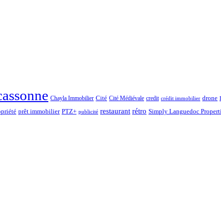
cassonne
drone
Chayla Immobilier
Cité
Cité Médiévale
credit
crédit immobilier
rétro
restaurant
opriété
prêt immobilier
PTZ+
Simply Languedoc Propert
publicité