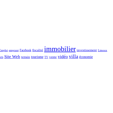
immobilier
Facebook
fiscalité
investissement
emprunt
Emploi
Limoux
villa
vidéo
Site Web
économie
tourisme
vente
ies
terrain
TV