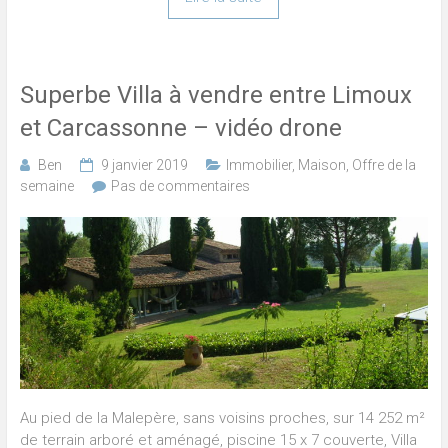
Superbe Villa à vendre entre Limoux
et Carcassonne – vidéo drone
Ben
9 janvier 2019
Immobilier
,
Maison
,
Offre de la
semaine
Pas de commentaires
Au pied de la Malepère, sans voisins proches, sur 14 252 m²
de terrain arboré et aménagé, piscine 15 x 7 couverte, Villa