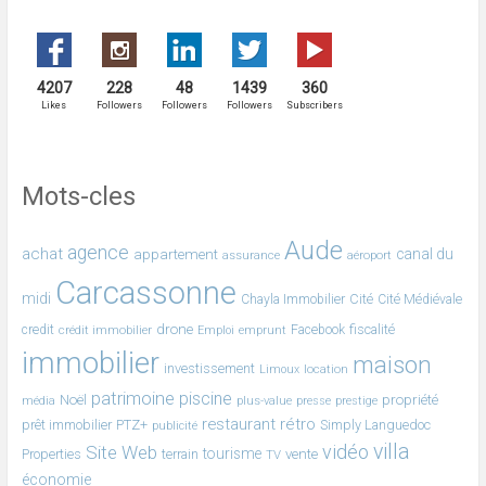
4207
228
48
1439
360
Likes
Followers
Followers
Followers
Subscribers
Mots-cles
Aude
agence
achat
canal du
appartement
assurance
aéroport
Carcassonne
midi
Cité
Chayla Immobilier
Cité Médiévale
drone
fiscalité
credit
crédit immobilier
emprunt
Facebook
Emploi
immobilier
maison
investissement
location
Limoux
patrimoine
piscine
Noël
propriété
plus-value
média
presse
prestige
restaurant
rétro
prêt immobilier
PTZ+
Simply Languedoc
publicité
villa
vidéo
Site Web
tourisme
Properties
terrain
vente
TV
économie