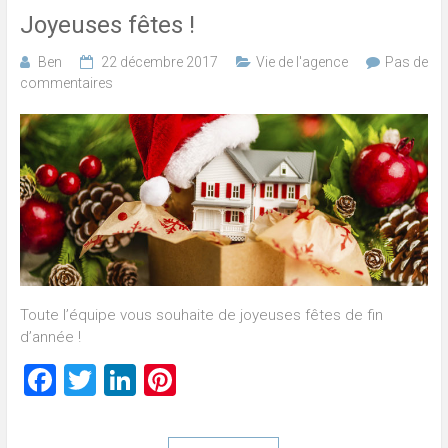
Joyeuses fêtes !
Ben
22 décembre 2017
Vie de l'agence
Pas de
commentaires
Toute l’équipe vous souhaite de joyeuses fêtes de fin
d’année !
Facebook
Twitter
LinkedIn
Pinterest