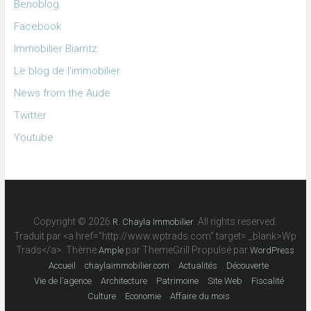
Benoblog
Facebook
Immobilier Biarritz
Le blog de l'immobilier
News from the Aude
Twitter
Youtube
Copyright © 2026
. All rights reserved.
R. Chayla Immobilier
Traduit par <a href="http://www.wptrads.com" target= _blank>Wp
Trads</a>. Thème
par ThemeGrill Propulsé par
Ample
WordPress
Accueil
chaylaimmobilier.com
Actualités
Découverte
Vie de l’agence
Architecture
Patrimoine
Site Web
Fiscalité
Culture
Economie
Affaire du mois