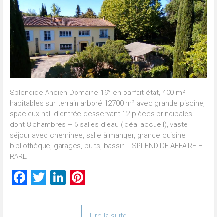
Splendide Ancien Domaine 19° en parfait état, 400 m²
habitables sur terrain arboré 12700 m² avec grande piscine,
spacieux hall d’entrée desservant 12 pièces principales
dont 8 chambres + 6 salles d’eau (Idéal accueil), vaste
séjour avec cheminée, salle à manger, grande cuisine,
bibliothèque, garages, puits, bassin… SPLENDIDE AFFAIRE –
RARE
Facebook
Twitter
LinkedIn
Pinterest
Lire la suite