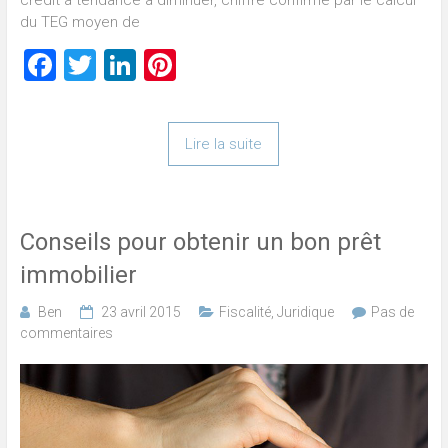
crédit a tendance à diminuer, chiffre confirmé par le calcul
du TEG moyen de
Facebook
Twitter
LinkedIn
Pinterest
Lire la suite
Conseils pour obtenir un bon prêt
immobilier
Ben
23 avril 2015
Fiscalité
,
Juridique
Pas de
commentaires