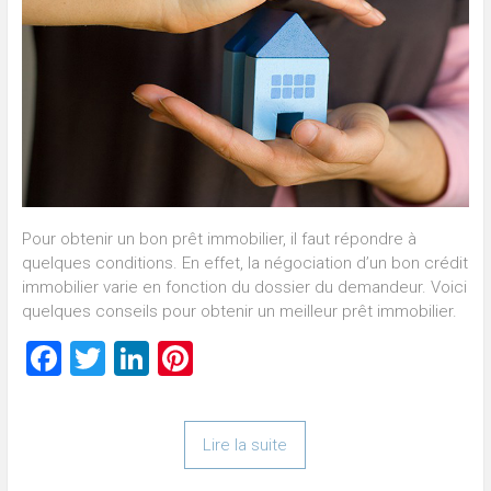
Pour obtenir un bon prêt immobilier, il faut répondre à
quelques conditions. En effet, la négociation d’un bon crédit
immobilier varie en fonction du dossier du demandeur. Voici
quelques conseils pour obtenir un meilleur prêt immobilier.
Facebook
Twitter
LinkedIn
Pinterest
Lire la suite