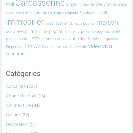
Carcassonne
midi
Cité
Chayla Immobilier
Cité Médiévale
drone
fiscalité
credit
crédit immobilier
emprunt
Facebook
Emploi
immobilier
maison
investissement
location
Limoux
patrimoine
piscine
Noël
propriété
plus-value
média
presse
prestige
restaurant
rétro
prêt immobilier
PTZ+
Simply Languedoc
publicité
villa
vidéo
Site Web
tourisme
Properties
terrain
vente
TV
économie
Catégories
Actualités
(227)
Affaire du mois
(25)
Architecture
(34)
Culture
(32)
Décoration
(5)