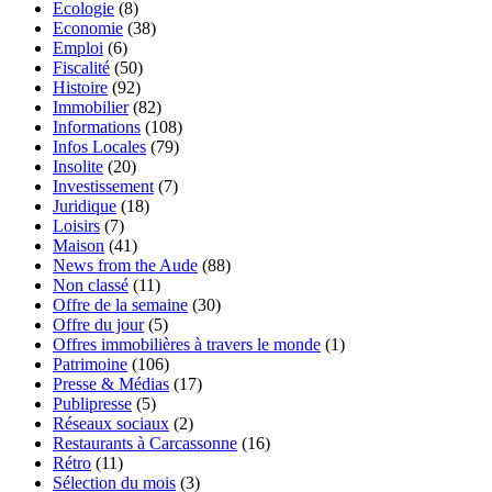
Ecologie
(8)
Economie
(38)
Emploi
(6)
Fiscalité
(50)
Histoire
(92)
Immobilier
(82)
Informations
(108)
Infos Locales
(79)
Insolite
(20)
Investissement
(7)
Juridique
(18)
Loisirs
(7)
Maison
(41)
News from the Aude
(88)
Non classé
(11)
Offre de la semaine
(30)
Offre du jour
(5)
Offres immobilières à travers le monde
(1)
Patrimoine
(106)
Presse & Médias
(17)
Publipresse
(5)
Réseaux sociaux
(2)
Restaurants à Carcassonne
(16)
Rétro
(11)
Sélection du mois
(3)