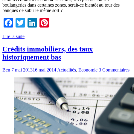
boulangeries dans certaines zones, serait-ce bientôt au tour des
banques de subir le même sort ?
Facebook
Twitter
LinkedIn
Pinterest
Lire la suite
Crédits immobiliers, des taux
historiquement bas
Ben
7 mai 2013
16 mai 2014
Actualités
,
Economie
3 Commentaires