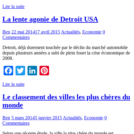
Lire la suite
La lente agonie de Detroit USA
Ben
22 mai 2014
17 avril 2015
Actualités
,
Economie
0
Commentaires
Detroit, déjà durement touchée par le déclin du marché automobile
depuis plusieurs années a subi de plein fouet la crise économique de
2008.
Facebook
Twitter
LinkedIn
Pinterest
Lire la suite
Le classement des villes les plus chères du
monde
Ben
5 mars 2014
5 janvier 2015
Actualités
,
Economie
0
Commentaires
Selon une récente étude, la ville la plus chère du monde est