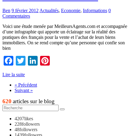
Ben
9 février 2012
Actualités
,
Economie
,
Informations
0
Commentaires
Voici une étude menée par MeilleursAgents.com et accompagnée
d’une infographie qui apporte un éclairage sur la réalité des
pratiques des français pour la vente et l’achat de leurs biens
immobiliers. On se rend compte qu’une personne qui confie son
bien
Facebook
Twitter
LinkedIn
Pinterest
Lire la suite
« Précédent
Suivant »
620
articles sur le blog
4207
likes
228
followers
48
followers
1439
followers