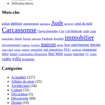
360
subscribers
Mots-cles
Aude
agence
achat
appartement
canal du midi
assurance
aéroport
Carcassonne
Chayla Immobilier
Cité
Cité Médiévale
credit
crédit
immobilier
drone
Facebook
fiscalité
immobilier
emprunt
Emploi
maison
patrimoine
piscine
Noël
investissement
location
Limoux
média
restaurant
propriété
prêt immobilier
PTZ+
plus-value
presse
prestige
publicité
Site Web
rétro
tourisme
vente
Simply Languedoc Properties
terrain
TV
villa
vidéo
économie
Catégories
Actualités
(227)
Affaire du mois
(25)
Architecture
(34)
Culture
(32)
Décoration
(5)
Découverte
(69)
Design
(10)