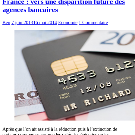
France : vers une disparition future des
agences bancaires
Ben
7 juin 2013
16 mai 2014
Economie
1 Commentaire
Après que l’on ait assisté à la réduction puis à l’extinction de
certains commerces comme les cafés, les épiceries ou les