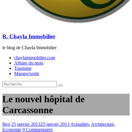
R. Chayla Immobilier
le blog de Chayla Immobilier
chaylaimmobilier.com
Affaire du mois
Tourisme
Manger/sortir
Le nouvel hôpital de
Carcassonne
Ben
25 janvier 2013
25 janvier 2013
Actualités
,
Architecture
,
Economie
0 Commentaires