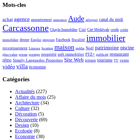
Mots-cles
Aude
agence
achat
appartement
canal du midi
assurance
aéroport
Carcassonne
Chayla Immobilier
Cité
Cité Médiévale
credit
crédit
immobilier
drone
Facebook
fiscalité
immobilier
emprunt
Emploi
maison
patrimoine
piscine
Noël
investissement
location
Limoux
média
restaurant
propriété
prêt immobilier
PTZ+
plus-value
presse
prestige
publicité
Site Web
rétro
tourisme
vente
Simply Languedoc Properties
terrain
TV
villa
vidéo
économie
Catégories
Actualités
(227)
Affaire du mois
(25)
Architecture
(34)
Culture
(32)
Décoration
(5)
Découverte
(69)
Design
(10)
Ecologie
(8)
Economie
(38)