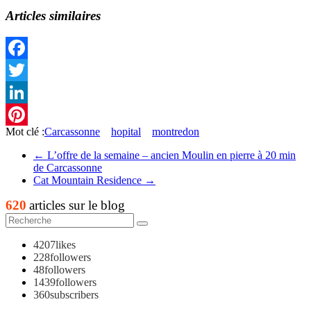
Articles similaires
Facebook
Twitter
LinkedIn
Mot clé :
Carcassonne
hopital
montredon
Pinterest
←
L’offre de la semaine – ancien Moulin en pierre à 20 min
de Carcassonne
Cat Mountain Residence
→
620
articles sur le blog
4207
likes
228
followers
48
followers
1439
followers
360
subscribers