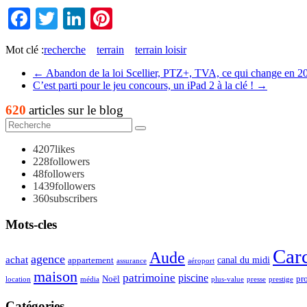
Facebook
Twitter
LinkedIn
Pinterest
Mot clé :
recherche
terrain
terrain loisir
←
Abandon de la loi Scellier, PTZ+, TVA, ce qui change en 2
C’est parti pour le jeu concours, un iPad 2 à la clé !
→
620
articles sur le blog
4207
likes
228
followers
48
followers
1439
followers
360
subscribers
Mots-cles
Car
Aude
agence
achat
appartement
canal du midi
assurance
aéroport
maison
patrimoine
piscine
Noël
pr
location
plus-value
média
presse
prestige
Catégories