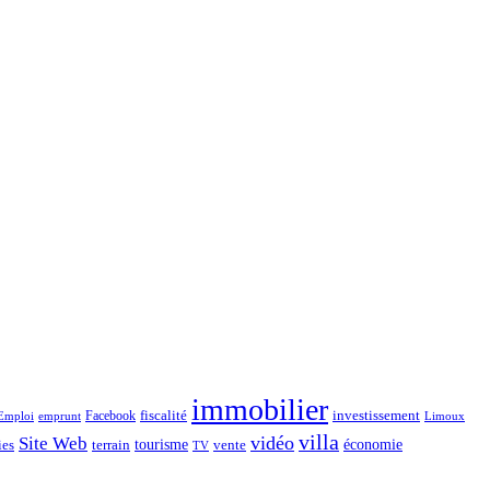
immobilier
Facebook
fiscalité
investissement
emprunt
Emploi
Limoux
villa
vidéo
Site Web
économie
tourisme
vente
ies
terrain
TV