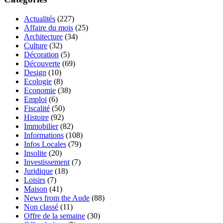
Actualités
(227)
Affaire du mois
(25)
Architecture
(34)
Culture
(32)
Décoration
(5)
Découverte
(69)
Design
(10)
Ecologie
(8)
Economie
(38)
Emploi
(6)
Fiscalité
(50)
Histoire
(92)
Immobilier
(82)
Informations
(108)
Infos Locales
(79)
Insolite
(20)
Investissement
(7)
Juridique
(18)
Loisirs
(7)
Maison
(41)
News from the Aude
(88)
Non classé
(11)
Offre de la semaine
(30)