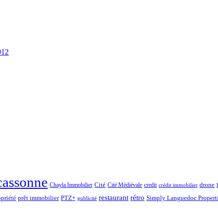
012
cassonne
drone
Chayla Immobilier
Cité
Cité Médiévale
credit
crédit immobilier
rétro
restaurant
opriété
prêt immobilier
PTZ+
Simply Languedoc Propert
publicité