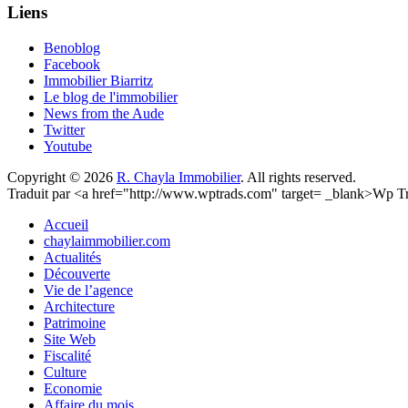
Liens
Benoblog
Facebook
Immobilier Biarritz
Le blog de l'immobilier
News from the Aude
Twitter
Youtube
Copyright © 2026
R. Chayla Immobilier
. All rights reserved.
Traduit par <a href="http://www.wptrads.com" target= _blank>Wp 
Accueil
chaylaimmobilier.com
Actualités
Découverte
Vie de l’agence
Architecture
Patrimoine
Site Web
Fiscalité
Culture
Economie
Affaire du mois