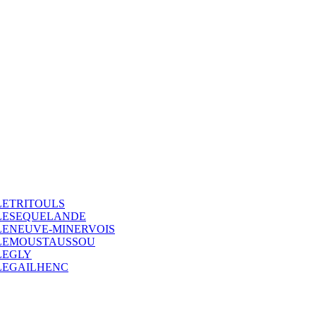
LETRITOULS
LLESEQUELANDE
LENEUVE-MINERVOIS
LLEMOUSTAUSSOU
LEGLY
LEGAILHENC