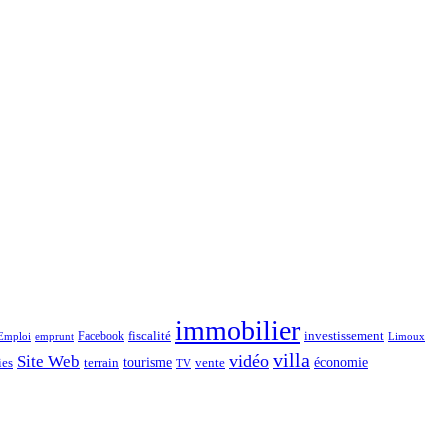
immobilier
Facebook
fiscalité
investissement
emprunt
Emploi
Limoux
villa
vidéo
Site Web
économie
tourisme
vente
ies
terrain
TV