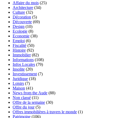
Affaire du mois
(25)
Architecture
(34)
Culture
(32)
Décoration
(5)
Découverte
(69)
Design
(10)
Ecologie
(8)
Economie
(38)
Emploi
(6)
Fiscalité
(50)
Histoire
(92)
Immobilier
(82)
Informations
(108)
Infos Locales
(79)
Insolite
(20)
Investissement
(7)
Juridique
(18)
Loisirs
(7)
Maison
(41)
News from the Aude
(88)
Non classé
(11)
Offre de la semaine
(30)
Offre du jour
(5)
Offres immobilières à travers le monde
(1)
Patrimoine
(106)