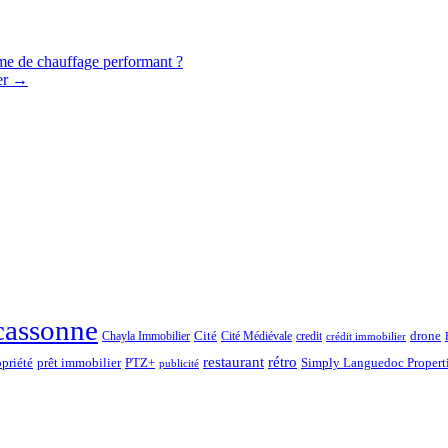
ème de chauffage performant ?
er
→
cassonne
drone
Chayla Immobilier
Cité
Cité Médiévale
credit
crédit immobilier
rétro
restaurant
opriété
prêt immobilier
PTZ+
Simply Languedoc Propert
publicité