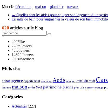
Mot clé :
décoration
maison
plombier
travaux
←
Quelles sont les aides pour équiper son logement d’un syst
La salle de bain pour augmenter la valeur de son bien immobili
620
articles sur le blog
4207
likes
228
followers
48
followers
1439
followers
360
subscribers
Mots-cles
Car
Aude
agence
achat
appartement
canal du midi
assurance
aéroport
maison
patrimoine
piscine
Noël
pr
location
plus-value
média
presse
prestige
Catégories
Actualités
(227)