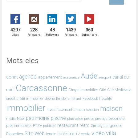
4207
228
48
1439
360
Likes
Followers
Followers
Followers
Subscribers
Mots-cles
Aude
agence
achat
canal du
appartement
assurance
aéroport
Carcassonne
midi
Cité
Chayla Immobilier
Cité Médiévale
drone
fiscalité
credit
crédit immobilier
emprunt
Facebook
Emploi
immobilier
maison
investissement
location
Limoux
patrimoine
piscine
Noël
propriété
plus-value
média
presse
prestige
restaurant
rétro
prêt immobilier
PTZ+
Simply Languedoc
publicité
villa
vidéo
Site Web
tourisme
Properties
terrain
vente
TV