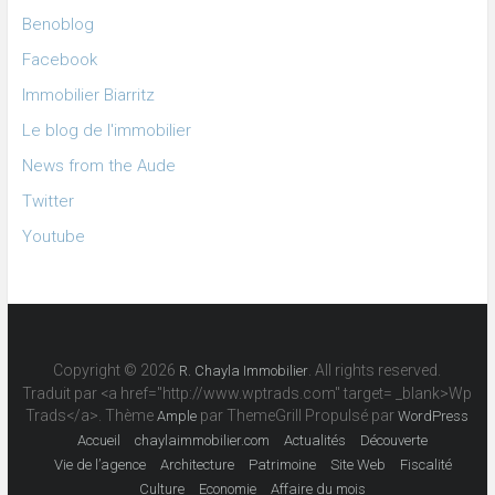
Benoblog
Facebook
Immobilier Biarritz
Le blog de l'immobilier
News from the Aude
Twitter
Youtube
Copyright © 2026
. All rights reserved.
R. Chayla Immobilier
Traduit par <a href="http://www.wptrads.com" target= _blank>Wp
Trads</a>. Thème
par ThemeGrill Propulsé par
Ample
WordPress
Accueil
chaylaimmobilier.com
Actualités
Découverte
Vie de l’agence
Architecture
Patrimoine
Site Web
Fiscalité
Culture
Economie
Affaire du mois