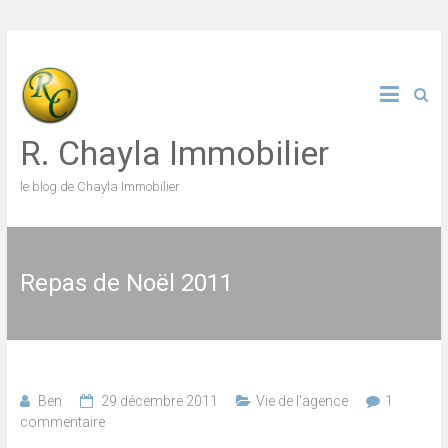
Skip
to
content
R. Chayla Immobilier
le blog de Chayla Immobilier
Repas de Noël 2011
Ben
29 décembre 2011
Vie de l'agence
1
commentaire