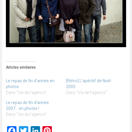
Articles similaires
Le repas de fin d’année en
[Rétro] L’apéritif de Noël
photos
2005
Dans "Vie de l'agence"
Dans "Vie de l'agence"
Le repas de fin d’année
2007… en photos !
Dans "Vie de l'agence"
Facebook
Twitter
LinkedIn
Pinterest