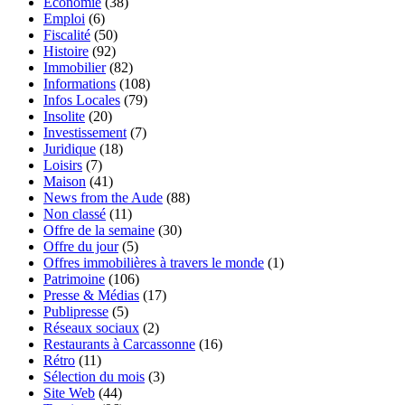
Economie
(38)
Emploi
(6)
Fiscalité
(50)
Histoire
(92)
Immobilier
(82)
Informations
(108)
Infos Locales
(79)
Insolite
(20)
Investissement
(7)
Juridique
(18)
Loisirs
(7)
Maison
(41)
News from the Aude
(88)
Non classé
(11)
Offre de la semaine
(30)
Offre du jour
(5)
Offres immobilières à travers le monde
(1)
Patrimoine
(106)
Presse & Médias
(17)
Publipresse
(5)
Réseaux sociaux
(2)
Restaurants à Carcassonne
(16)
Rétro
(11)
Sélection du mois
(3)
Site Web
(44)