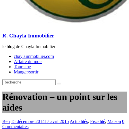
R. Chayla Immobilier
le blog de Chayla Immobilier
chaylaimmobilier.com
Affaire du mois
Tourisme
Manger/sortir
Rénovation – un point sur les
aides
Ben
15 décembre 2014
17 avril 2015
Actualités
,
Fiscalité
,
Maison
0
Commentaires