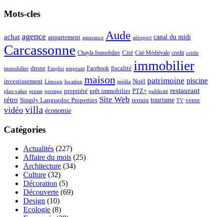
Mots-cles
Aude
agence
achat
appartement
canal du midi
assurance
aéroport
Carcassonne
Chayla Immobilier
Cité
Cité Médiévale
credit
crédit
immobilier
drone
Facebook
fiscalité
immobilier
emprunt
Emploi
maison
patrimoine
piscine
Noël
investissement
location
Limoux
média
restaurant
propriété
prêt immobilier
PTZ+
plus-value
presse
prestige
publicité
Site Web
rétro
tourisme
vente
Simply Languedoc Properties
terrain
TV
villa
vidéo
économie
Catégories
Actualités
(227)
Affaire du mois
(25)
Architecture
(34)
Culture
(32)
Décoration
(5)
Découverte
(69)
Design
(10)
Ecologie
(8)