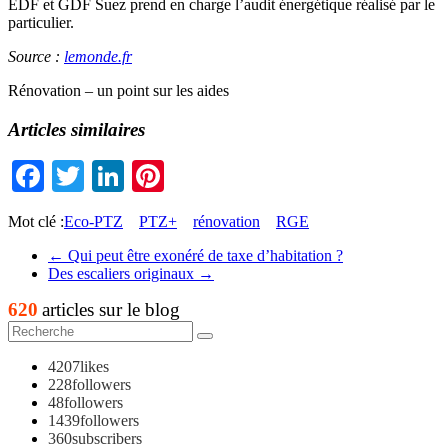
EDF et GDF Suez prend en charge l’audit énergétique réalisé par le
particulier.
Source :
lemonde.fr
Rénovation – un point sur les aides
Articles similaires
Facebook
Twitter
LinkedIn
Pinterest
Mot clé :
Eco-PTZ
PTZ+
rénovation
RGE
←
Qui peut être exonéré de taxe d’habitation ?
Des escaliers originaux
→
620
articles sur le blog
4207
likes
228
followers
48
followers
1439
followers
360
subscribers