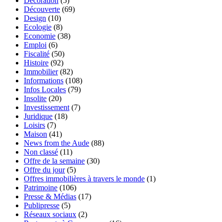
Décoration
(5)
Découverte
(69)
Design
(10)
Ecologie
(8)
Economie
(38)
Emploi
(6)
Fiscalité
(50)
Histoire
(92)
Immobilier
(82)
Informations
(108)
Infos Locales
(79)
Insolite
(20)
Investissement
(7)
Juridique
(18)
Loisirs
(7)
Maison
(41)
News from the Aude
(88)
Non classé
(11)
Offre de la semaine
(30)
Offre du jour
(5)
Offres immobilières à travers le monde
(1)
Patrimoine
(106)
Presse & Médias
(17)
Publipresse
(5)
Réseaux sociaux
(2)