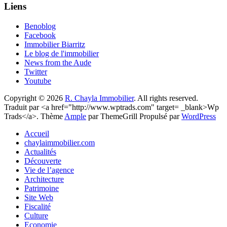
Liens
Benoblog
Facebook
Immobilier Biarritz
Le blog de l'immobilier
News from the Aude
Twitter
Youtube
Copyright © 2026
R. Chayla Immobilier
. All rights reserved.
Traduit par <a href="http://www.wptrads.com" target= _blank>Wp
Trads</a>. Thème
Ample
par ThemeGrill Propulsé par
WordPress
Accueil
chaylaimmobilier.com
Actualités
Découverte
Vie de l’agence
Architecture
Patrimoine
Site Web
Fiscalité
Culture
Economie