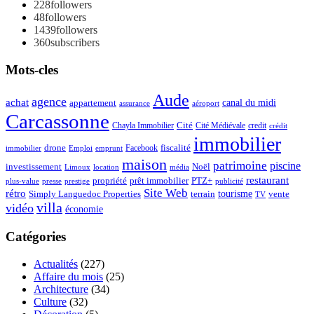
228
followers
48
followers
1439
followers
360
subscribers
Mots-cles
Aude
agence
achat
appartement
canal du midi
assurance
aéroport
Carcassonne
Chayla Immobilier
Cité
Cité Médiévale
credit
crédit
immobilier
drone
Facebook
fiscalité
immobilier
emprunt
Emploi
maison
patrimoine
piscine
Noël
investissement
location
Limoux
média
restaurant
propriété
prêt immobilier
PTZ+
plus-value
presse
prestige
publicité
Site Web
rétro
tourisme
vente
Simply Languedoc Properties
terrain
TV
villa
vidéo
économie
Catégories
Actualités
(227)
Affaire du mois
(25)
Architecture
(34)
Culture
(32)