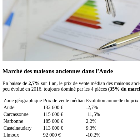
Marché des maisons anciennes dans l’Aude
En baisse de
2,7%
sur 1 an, le prix de vente médian des maisons anci
peu évolué en 2016, toujours dominé par les 4 pièces (
35% du marc
Zone géographique
Prix de vente médian
Evolution annuelle du prix
Aude
132 600 €
-2,7%
Carcassonne
115 600 €
-11,5%
Narbonne
185 000 €
2,2%
Castelnaudary
113 000 €
9,3%
Limoux
92 000 €
-10,2%