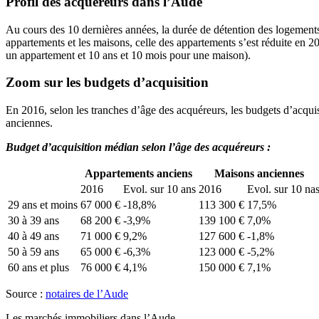
Profil des acquéreurs dans l’Aude
Au cours des 10 dernières années, la durée de détention des logements
appartements et les maisons, celle des appartements s’est réduite en 2
un appartement et 10 ans et 10 mois pour une maison).
Zoom sur les budgets d’acquisition
En 2016, selon les tranches d’âge des acquéreurs, les budgets d’acqui
anciennes.
Budget d’acquisition médian selon l’âge des acquéreurs :
Appartements anciens
Maisons anciennes
2016
Evol. sur 10 ans
2016
Evol. sur 10 na
29 ans et moins
67 000 €
-18,8%
113 300 €
17,5%
30 à 39 ans
68 200 €
-3,9%
139 100 €
7,0%
40 à 49 ans
71 000 €
9,2%
127 600 €
-1,8%
50 à 59 ans
65 000 €
-6,3%
123 000 €
-5,2%
60 ans et plus
76 000 €
4,1%
150 000 €
7,1%
Source :
notaires de l’Aude
Les marchés immobiliers dans l’Aude