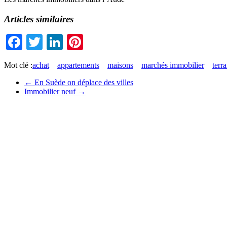
Articles similaires
Facebook
Twitter
LinkedIn
Pinterest
Mot clé :
achat
appartements
maisons
marchés immobilier
terra
←
En Suède on déplace des villes
Immobilier neuf
→