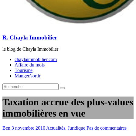
R. Chayla Immobilier
le blog de Chayla Immobilier
chaylaimmobilier.com
Affaire du mois
Tourisme
Manger/sortir
Taxation accrue des plus-values
immobilières en vue
Ben
3 novembre 2010
Actualités
,
Juridique
Pas de commentaires