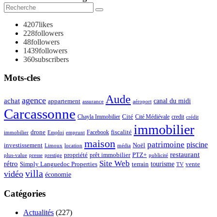
4207
likes
228
followers
48
followers
1439
followers
360
subscribers
Mots-cles
Aude
agence
achat
appartement
canal du midi
assurance
aéroport
Carcassonne
Chayla Immobilier
Cité
Cité Médiévale
credit
crédit
immobilier
drone
Facebook
fiscalité
immobilier
emprunt
Emploi
maison
patrimoine
piscine
Noël
investissement
location
Limoux
média
restaurant
propriété
prêt immobilier
PTZ+
plus-value
presse
prestige
publicité
Site Web
rétro
tourisme
vente
Simply Languedoc Properties
terrain
TV
villa
vidéo
économie
Catégories
Actualités
(227)