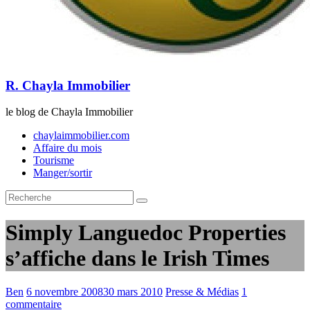
R. Chayla Immobilier
le blog de Chayla Immobilier
chaylaimmobilier.com
Affaire du mois
Tourisme
Manger/sortir
Simply Languedoc Properties
s’affiche dans le Irish Times
Ben
6 novembre 2008
30 mars 2010
Presse & Médias
1
commentaire