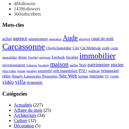
48
followers
1439
followers
360
subscribers
Mots-cles
Aude
agence
achat
appartement
canal du midi
assurance
aéroport
Carcassonne
Chayla Immobilier
Cité
Cité Médiévale
credit
crédit
immobilier
drone
Facebook
fiscalité
immobilier
emprunt
Emploi
maison
patrimoine
piscine
Noël
investissement
location
Limoux
média
restaurant
propriété
prêt immobilier
PTZ+
plus-value
presse
prestige
publicité
Site Web
rétro
tourisme
vente
Simply Languedoc Properties
terrain
TV
villa
vidéo
économie
Catégories
Actualités
(227)
Affaire du mois
(25)
Architecture
(34)
Culture
(32)
Décoration
(5)