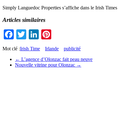
Simply Languedoc Properties s’affiche dans le Irish Times
Articles similaires
Facebook
Twitter
LinkedIn
Pinterest
Mot clé :
Irish Time
Irlande
publicité
←
L’agence d’Olonzac fait peau neuve
Nouvelle vitrine pour Olonzac
→