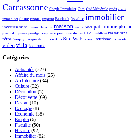
Carcassonne
Chayla Immobilier
Cité
Cité Médiévale
credit
crédit
immobilier
drone
Facebook
fiscalité
immobilier
emprunt
Emploi
maison
patrimoine
piscine
Noël
investissement
location
Limoux
média
restaurant
propriété
prêt immobilier
PTZ+
plus-value
presse
prestige
publicité
Site Web
rétro
tourisme
vente
Simply Languedoc Properties
terrain
TV
villa
vidéo
économie
Catégories
Actualités
(227)
Affaire du mois
(25)
Architecture
(34)
Culture
(32)
Décoration
(5)
Découverte
(69)
Design
(10)
Ecologie
(8)
Economie
(38)
Emploi
(6)
Fiscalité
(50)
Histoire
(92)
Immobilier
(82)