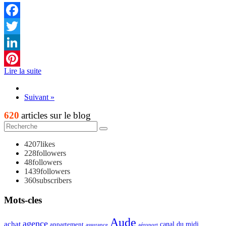
Facebook
Twitter
LinkedIn
Lire la suite
Pinterest
Suivant »
620
articles sur le blog
4207
likes
228
followers
48
followers
1439
followers
360
subscribers
Mots-cles
Aude
agence
achat
appartement
canal du midi
assurance
aéroport