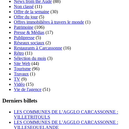
News from the Aude
(88)
Non classé
(11)
Offre de la semaine
(30)
Offre du jour
(5)
Offres immobilières à travers le monde
(1)
Patrimoine
(106)
Presse & Médias
(17)
Publipresse
(5)
Réseaux sociaux
(2)
Restaurants à Carcassonne
(16)
Rétro
(11)
Sélection du mois
(3)
Site Web
(44)
Tourisme
(96)
Travaux
(1)
TV
(9)
Vidéo
(15)
Vie de l'agence
(51)
Derniers billets
LES COMMUNES DE L’AGGLO CARCASSONNE :
VILLETRITOULS
LES COMMUNES DE L’AGGLO CARCASSONNE :
VILLESEQUELANDE