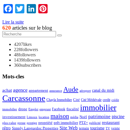
Facebook
Twitter
LinkedIn
Pinterest
Lire la suite
620
articles sur le blog
4207
likes
228
followers
48
followers
1439
followers
360
subscribers
Mots-cles
Aude
agence
achat
appartement
canal du midi
assurance
aéroport
Carcassonne
Chayla Immobilier
Cité
Cité Médiévale
credit
crédit
immobilier
drone
Facebook
fiscalité
immobilier
emprunt
Emploi
maison
patrimoine
piscine
Noël
investissement
location
Limoux
média
restaurant
propriété
prêt immobilier
PTZ+
plus-value
presse
prestige
publicité
Site Web
rétro
tourisme
vente
Simply Languedoc Properties
terrain
TV