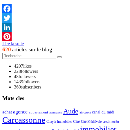
Facebook
Twitter
LinkedIn
Lire la suite
Pinterest
620
articles sur le blog
4207
likes
228
followers
48
followers
1439
followers
360
subscribers
Mots-cles
Aude
agence
achat
appartement
canal du midi
assurance
aéroport
Carcassonne
Chayla Immobilier
Cité
Cité Médiévale
credit
crédit
immobilier