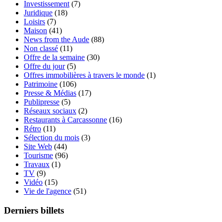
Investissement
(7)
Juridique
(18)
Loisirs
(7)
Maison
(41)
News from the Aude
(88)
Non classé
(11)
Offre de la semaine
(30)
Offre du jour
(5)
Offres immobilières à travers le monde
(1)
Patrimoine
(106)
Presse & Médias
(17)
Publipresse
(5)
Réseaux sociaux
(2)
Restaurants à Carcassonne
(16)
Rétro
(11)
Sélection du mois
(3)
Site Web
(44)
Tourisme
(96)
Travaux
(1)
TV
(9)
Vidéo
(15)
Vie de l'agence
(51)
Derniers billets