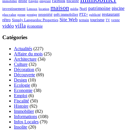
drone
Facebook
fiscalité
immobilier
emprunt
Emploi
maison
patrimoine
piscine
Noël
investissement
location
Limoux
média
restaurant
propriété
prêt immobilier
PTZ+
plus-value
presse
prestige
publicité
Site Web
rétro
tourisme
vente
Simply Languedoc Properties
terrain
TV
villa
vidéo
économie
Catégories
Actualités
(227)
Affaire du mois
(25)
Architecture
(34)
Culture
(32)
Décoration
(5)
Découverte
(69)
Design
(10)
Ecologie
(8)
Economie
(38)
Emploi
(6)
Fiscalité
(50)
Histoire
(92)
Immobilier
(82)
Informations
(108)
Infos Locales
(79)
Insolite
(20)