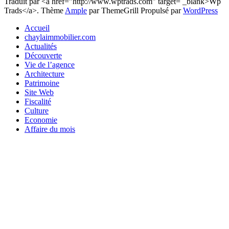
Traduit par <a href="http://www.wptrads.com" target= _blank>Wp
Trads</a>. Thème
Ample
par ThemeGrill Propulsé par
WordPress
Accueil
chaylaimmobilier.com
Actualités
Découverte
Vie de l’agence
Architecture
Patrimoine
Site Web
Fiscalité
Culture
Economie
Affaire du mois