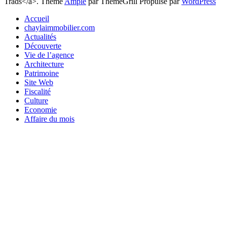
Trads</a>. Thème
Ample
par ThemeGrill Propulsé par
WordPress
Accueil
chaylaimmobilier.com
Actualités
Découverte
Vie de l’agence
Architecture
Patrimoine
Site Web
Fiscalité
Culture
Economie
Affaire du mois