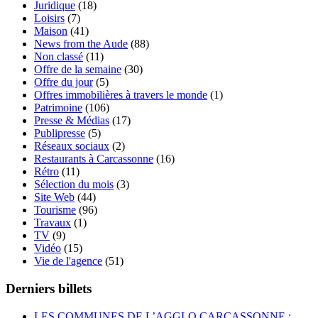
Juridique
(18)
Loisirs
(7)
Maison
(41)
News from the Aude
(88)
Non classé
(11)
Offre de la semaine
(30)
Offre du jour
(5)
Offres immobilières à travers le monde
(1)
Patrimoine
(106)
Presse & Médias
(17)
Publipresse
(5)
Réseaux sociaux
(2)
Restaurants à Carcassonne
(16)
Rétro
(11)
Sélection du mois
(3)
Site Web
(44)
Tourisme
(96)
Travaux
(1)
TV
(9)
Vidéo
(15)
Vie de l'agence
(51)
Derniers billets
LES COMMUNES DE L’AGGLO CARCASSONNE :