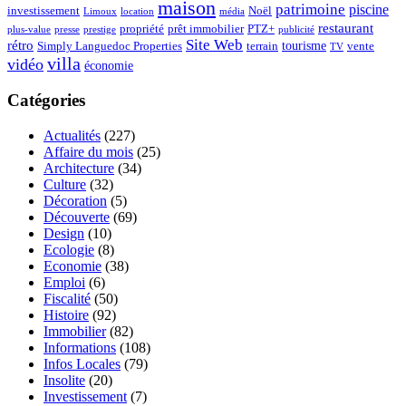
maison
patrimoine
piscine
Noël
investissement
location
Limoux
média
restaurant
propriété
prêt immobilier
PTZ+
plus-value
presse
prestige
publicité
Site Web
rétro
tourisme
vente
Simply Languedoc Properties
terrain
TV
villa
vidéo
économie
Catégories
Actualités
(227)
Affaire du mois
(25)
Architecture
(34)
Culture
(32)
Décoration
(5)
Découverte
(69)
Design
(10)
Ecologie
(8)
Economie
(38)
Emploi
(6)
Fiscalité
(50)
Histoire
(92)
Immobilier
(82)
Informations
(108)
Infos Locales
(79)
Insolite
(20)
Investissement
(7)