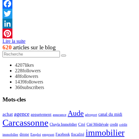
Facebook
Twitter
LinkedIn
Lire la suite
Pinterest
620
articles sur le blog
4207
likes
228
followers
48
followers
1439
followers
360
subscribers
Mots-cles
Aude
agence
achat
appartement
canal du midi
assurance
aéroport
Carcassonne
Chayla Immobilier
Cité
Cité Médiévale
credit
crédit
immobilier
drone
Facebook
fiscalité
immobilier
emprunt
Emploi