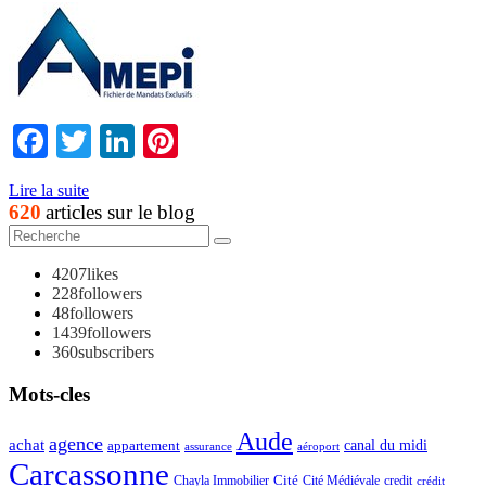
Facebook
Twitter
LinkedIn
Pinterest
Lire la suite
620
articles sur le blog
4207
likes
228
followers
48
followers
1439
followers
360
subscribers
Mots-cles
Aude
agence
achat
appartement
canal du midi
assurance
aéroport
Carcassonne
Chayla Immobilier
Cité
Cité Médiévale
credit
crédit