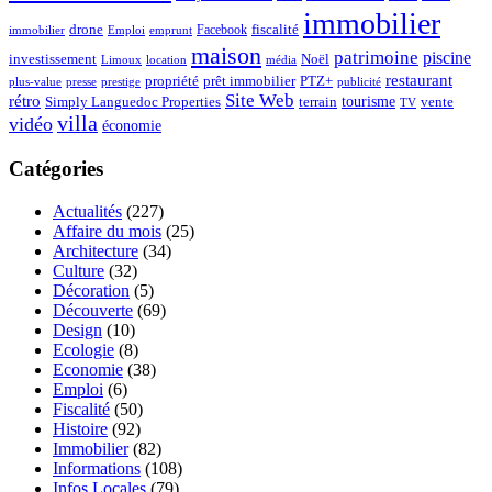
immobilier
drone
Facebook
fiscalité
immobilier
emprunt
Emploi
maison
patrimoine
piscine
Noël
investissement
location
Limoux
média
restaurant
propriété
prêt immobilier
PTZ+
plus-value
presse
prestige
publicité
Site Web
rétro
tourisme
vente
Simply Languedoc Properties
terrain
TV
villa
vidéo
économie
Catégories
Actualités
(227)
Affaire du mois
(25)
Architecture
(34)
Culture
(32)
Décoration
(5)
Découverte
(69)
Design
(10)
Ecologie
(8)
Economie
(38)
Emploi
(6)
Fiscalité
(50)
Histoire
(92)
Immobilier
(82)
Informations
(108)
Infos Locales
(79)