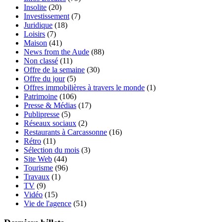
Insolite
(20)
Investissement
(7)
Juridique
(18)
Loisirs
(7)
Maison
(41)
News from the Aude
(88)
Non classé
(11)
Offre de la semaine
(30)
Offre du jour
(5)
Offres immobilières à travers le monde
(1)
Patrimoine
(106)
Presse & Médias
(17)
Publipresse
(5)
Réseaux sociaux
(2)
Restaurants à Carcassonne
(16)
Rétro
(11)
Sélection du mois
(3)
Site Web
(44)
Tourisme
(96)
Travaux
(1)
TV
(9)
Vidéo
(15)
Vie de l'agence
(51)