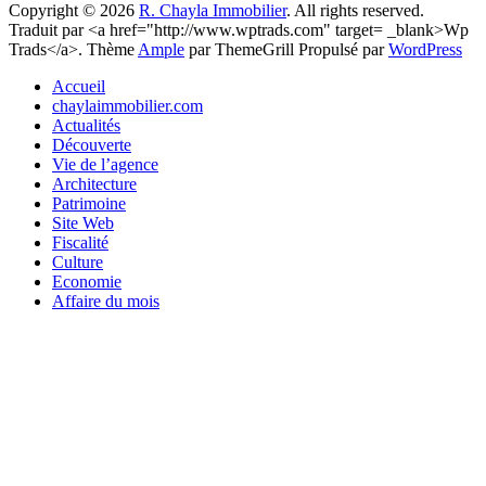
Copyright © 2026
R. Chayla Immobilier
. All rights reserved.
Traduit par <a href="http://www.wptrads.com" target= _blank>Wp
Trads</a>. Thème
Ample
par ThemeGrill Propulsé par
WordPress
Accueil
chaylaimmobilier.com
Actualités
Découverte
Vie de l’agence
Architecture
Patrimoine
Site Web
Fiscalité
Culture
Economie
Affaire du mois