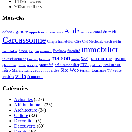
1439
followers
360
subscribers
Mots-cles
Aude
agence
achat
appartement
canal du midi
assurance
aéroport
Carcassonne
Chayla Immobilier
Cité
Cité Médiévale
credit
crédit
immobilier
drone
Facebook
fiscalité
immobilier
emprunt
Emploi
maison
patrimoine
piscine
Noël
investissement
location
Limoux
média
restaurant
propriété
prêt immobilier
PTZ+
plus-value
presse
prestige
publicité
Site Web
rétro
tourisme
vente
Simply Languedoc Properties
terrain
TV
villa
vidéo
économie
Catégories
Actualités
(227)
Affaire du mois
(25)
Architecture
(34)
Culture
(32)
Décoration
(5)
Découverte
(69)
Design
(10)