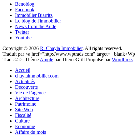
Benoblog
Facebook
Immobilier Biarritz
Le blog de l'immobilier
News from the Aude
Twitter
Youtube
Copyright © 2026
R. Chayla Immobilier
. All rights reserved.
Traduit par <a href="http://www.wptrads.com" target= _blank>Wp
Trads</a>. Thème
Ample
par ThemeGrill Propulsé par
WordPress
Accueil
chaylaimmobilier.com
Actualités
Découverte
Vie de l’agence
Architecture
Patrimoine
Site Web
Fiscalité
Culture
Economie
Affaire du mois