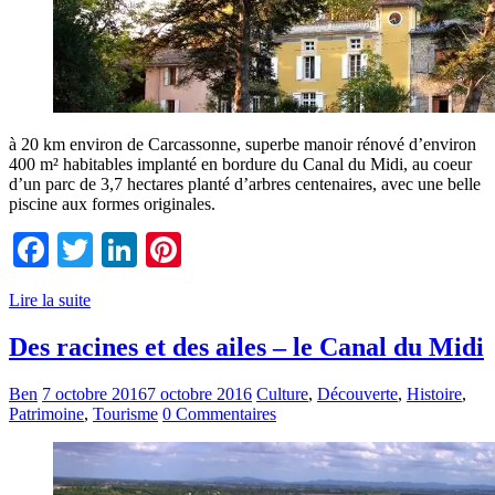
à 20 km environ de Carcassonne, superbe manoir rénové d’environ
400 m² habitables implanté en bordure du Canal du Midi, au coeur
d’un parc de 3,7 hectares planté d’arbres centenaires, avec une belle
piscine aux formes originales.
Facebook
Twitter
LinkedIn
Pinterest
Lire la suite
Des racines et des ailes – le Canal du Midi
Ben
7 octobre 2016
7 octobre 2016
Culture
,
Découverte
,
Histoire
,
Patrimoine
,
Tourisme
0 Commentaires