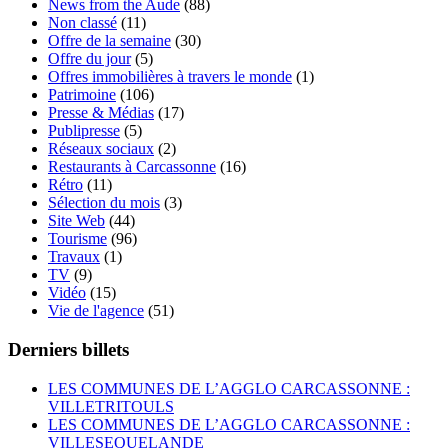
News from the Aude
(88)
Non classé
(11)
Offre de la semaine
(30)
Offre du jour
(5)
Offres immobilières à travers le monde
(1)
Patrimoine
(106)
Presse & Médias
(17)
Publipresse
(5)
Réseaux sociaux
(2)
Restaurants à Carcassonne
(16)
Rétro
(11)
Sélection du mois
(3)
Site Web
(44)
Tourisme
(96)
Travaux
(1)
TV
(9)
Vidéo
(15)
Vie de l'agence
(51)
Derniers billets
LES COMMUNES DE L’AGGLO CARCASSONNE :
VILLETRITOULS
LES COMMUNES DE L’AGGLO CARCASSONNE :
VILLESEQUELANDE