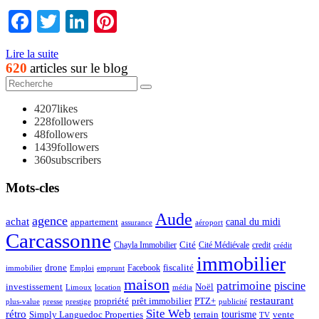
Facebook
Twitter
LinkedIn
Pinterest
Lire la suite
620
articles sur le blog
4207
likes
228
followers
48
followers
1439
followers
360
subscribers
Mots-cles
Aude
agence
achat
appartement
canal du midi
assurance
aéroport
Carcassonne
Chayla Immobilier
Cité
Cité Médiévale
credit
crédit
immobilier
drone
Facebook
fiscalité
immobilier
emprunt
Emploi
maison
patrimoine
piscine
Noël
investissement
location
Limoux
média
restaurant
propriété
prêt immobilier
PTZ+
plus-value
presse
prestige
publicité
Site Web
rétro
tourisme
vente
Simply Languedoc Properties
terrain
TV