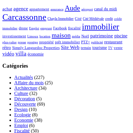
Aude
agence
achat
appartement
canal du midi
assurance
aéroport
Carcassonne
Chayla Immobilier
Cité
Cité Médiévale
credit
crédit
immobilier
drone
Facebook
fiscalité
immobilier
emprunt
Emploi
maison
patrimoine
piscine
Noël
investissement
location
Limoux
média
restaurant
propriété
prêt immobilier
PTZ+
plus-value
presse
prestige
publicité
Site Web
rétro
tourisme
vente
Simply Languedoc Properties
terrain
TV
villa
vidéo
économie
Catégories
Actualités
(227)
Affaire du mois
(25)
Architecture
(34)
Culture
(32)
Décoration
(5)
Découverte
(69)
Design
(10)
Ecologie
(8)
Economie
(38)
Emploi
(6)
Fiscalité
(50)