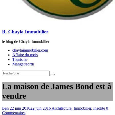
R. Chayla Immobilier
le blog de Chayla Immobilier
chaylaimmobilier.com
Affaire du mois
Tourisme
Manger/sortir
La maison de James Bond est à
vendre
Ben
22 juin 2016
22 juin 2016
Architecture
,
Immobilier
,
Insolite
0
Commentaires