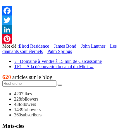
Facebook
Twitter
LinkedIn
Mot clé :
Elrod Residence
James Bond
John Lautner
Les
Pinterest
diamants sont éternels
Palm Springs
←
Domaine à Vendre à 15 min de Carcassonne
TF1 – A la découverte du canal du Midi
→
620
articles sur le blog
4207
likes
228
followers
48
followers
1439
followers
360
subscribers
Mots-cles