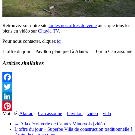
Retrouvez sur notre site
toutes nos offres de vente
ainsi que tous les
biens en vidéo sur
Chayla TV
.
Pour nous contacter, cliquez
ici
.
L’offre du jour – Pavillon plain pied à Alairac – 10 min Carcassonne
Articles similaires
Facebook
Twitter
LinkedIn
Mot clé :
Alairac
Carcassonne
Pavillon
vidéo
villa
Pinterest
←
A la découverte de Caunes Minervois [vidéo]
L’offre du jour – Superbe Villa de construction traditionnelle à
2 min de Carcassonne
→