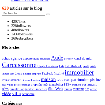
620
articles sur le blog
4207
likes
228
followers
48
followers
1439
followers
360
subscribers
Mots-cles
Aude
agence
achat
appartement
canal du midi
assurance
aéroport
Carcassonne
Chayla Immobilier
Cité
Cité Médiévale
credit
crédit
immobilier
drone
Facebook
fiscalité
immobilier
emprunt
Emploi
maison
patrimoine
piscine
Noël
investissement
location
Limoux
média
restaurant
propriété
prêt immobilier
PTZ+
plus-value
presse
prestige
publicité
Site Web
rétro
tourisme
vente
Simply Languedoc Properties
terrain
TV
villa
vidéo
économie
Catégories