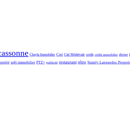
cassonne
drone
Chayla Immobilier
Cité
Cité Médiévale
credit
crédit immobilier
rétro
restaurant
opriété
prêt immobilier
PTZ+
Simply Languedoc Propert
publicité