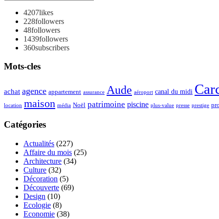
4207
likes
228
followers
48
followers
1439
followers
360
subscribers
Mots-cles
Car
Aude
agence
achat
appartement
canal du midi
assurance
aéroport
maison
patrimoine
piscine
Noël
pr
location
plus-value
média
presse
prestige
Catégories
Actualités
(227)
Affaire du mois
(25)
Architecture
(34)
Culture
(32)
Décoration
(5)
Découverte
(69)
Design
(10)
Ecologie
(8)
Economie
(38)