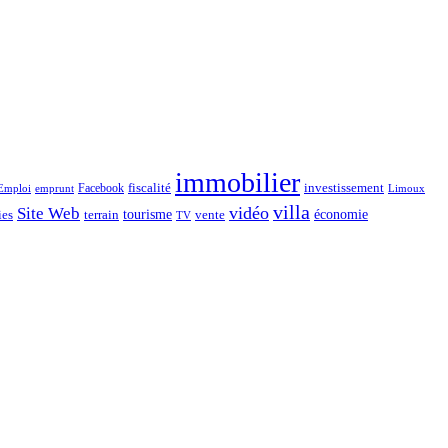
immobilier
Facebook
fiscalité
investissement
emprunt
Emploi
Limoux
villa
vidéo
Site Web
économie
tourisme
vente
ies
terrain
TV