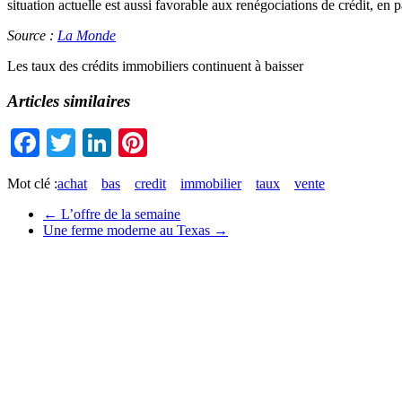
situation actuelle est aussi favorable aux renégociations de crédit, en
Source :
La Monde
Les taux des crédits immobiliers continuent à baisser
Articles similaires
Facebook
Twitter
LinkedIn
Pinterest
Mot clé :
achat
bas
credit
immobilier
taux
vente
←
L’offre de la semaine
Une ferme moderne au Texas
→