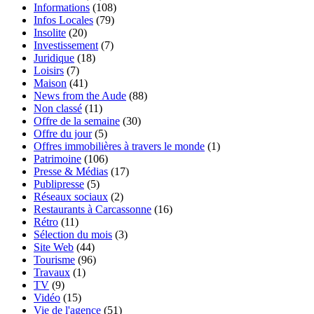
Informations
(108)
Infos Locales
(79)
Insolite
(20)
Investissement
(7)
Juridique
(18)
Loisirs
(7)
Maison
(41)
News from the Aude
(88)
Non classé
(11)
Offre de la semaine
(30)
Offre du jour
(5)
Offres immobilières à travers le monde
(1)
Patrimoine
(106)
Presse & Médias
(17)
Publipresse
(5)
Réseaux sociaux
(2)
Restaurants à Carcassonne
(16)
Rétro
(11)
Sélection du mois
(3)
Site Web
(44)
Tourisme
(96)
Travaux
(1)
TV
(9)
Vidéo
(15)
Vie de l'agence
(51)