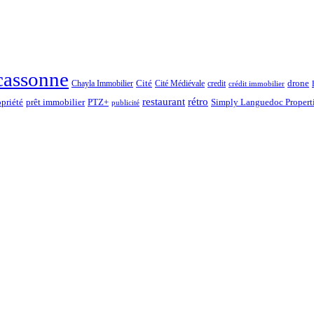
cassonne
drone
Chayla Immobilier
Cité
Cité Médiévale
credit
crédit immobilier
rétro
restaurant
opriété
prêt immobilier
PTZ+
Simply Languedoc Propert
publicité