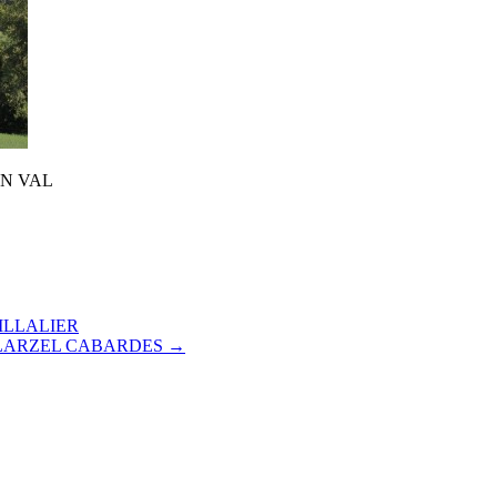
EN VAL
ILLALIER
LLARZEL CABARDES
→