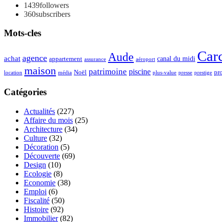
1439
followers
360
subscribers
Mots-cles
Car
Aude
agence
achat
appartement
canal du midi
assurance
aéroport
maison
patrimoine
piscine
Noël
pr
location
plus-value
média
presse
prestige
Catégories
Actualités
(227)
Affaire du mois
(25)
Architecture
(34)
Culture
(32)
Décoration
(5)
Découverte
(69)
Design
(10)
Ecologie
(8)
Economie
(38)
Emploi
(6)
Fiscalité
(50)
Histoire
(92)
Immobilier
(82)