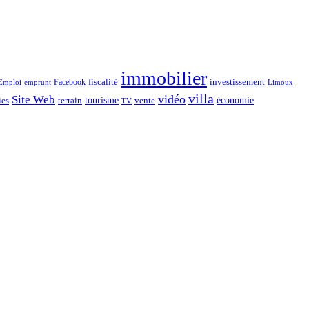
immobilier
Facebook
fiscalité
investissement
emprunt
Emploi
Limoux
villa
vidéo
Site Web
économie
tourisme
vente
ies
terrain
TV