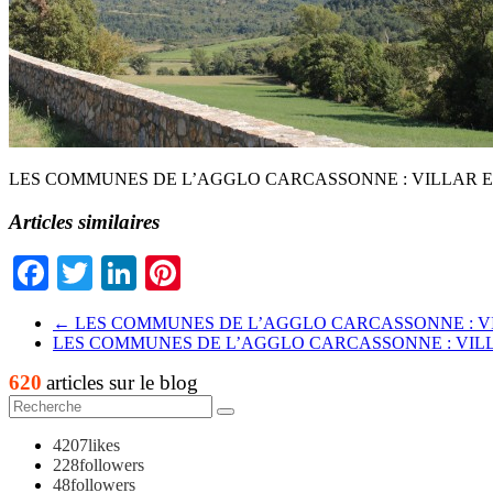
LES COMMUNES DE L’AGGLO CARCASSONNE : VILLAR 
Articles similaires
Facebook
Twitter
LinkedIn
Pinterest
←
LES COMMUNES DE L’AGGLO CARCASSONNE : V
LES COMMUNES DE L’AGGLO CARCASSONNE : VI
620
articles sur le blog
4207
likes
228
followers
48
followers