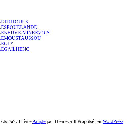
LETRITOULS
LLESEQUELANDE
LENEUVE-MINERVOIS
LLEMOUSTAUSSOU
LEGLY
LEGAILHENC
Trads</a>. Thème
Ample
par ThemeGrill Propulsé par
WordPress