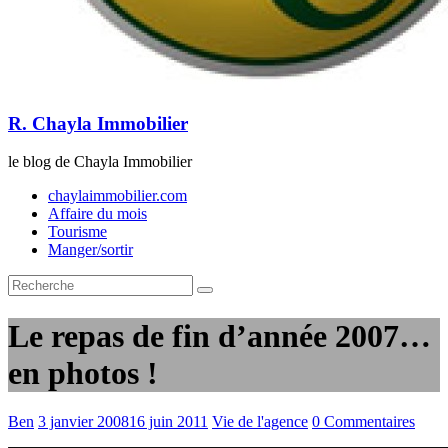
R. Chayla Immobilier
le blog de Chayla Immobilier
chaylaimmobilier.com
Affaire du mois
Tourisme
Manger/sortir
Le repas de fin d’année 2007…
en photos !
Ben
3 janvier 2008
16 juin 2011
Vie de l'agence
0 Commentaires