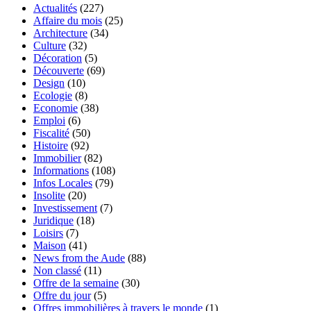
Actualités
(227)
Affaire du mois
(25)
Architecture
(34)
Culture
(32)
Décoration
(5)
Découverte
(69)
Design
(10)
Ecologie
(8)
Economie
(38)
Emploi
(6)
Fiscalité
(50)
Histoire
(92)
Immobilier
(82)
Informations
(108)
Infos Locales
(79)
Insolite
(20)
Investissement
(7)
Juridique
(18)
Loisirs
(7)
Maison
(41)
News from the Aude
(88)
Non classé
(11)
Offre de la semaine
(30)
Offre du jour
(5)
Offres immobilières à travers le monde
(1)