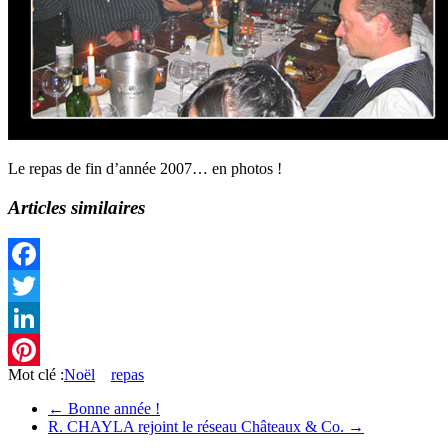
Le repas de fin d’année 2007… en photos !
Articles similaires
Facebook
Twitter
LinkedIn
Mot clé :
Noël
repas
Pinterest
←
Bonne année !
R. CHAYLA rejoint le réseau Châteaux & Co.
→