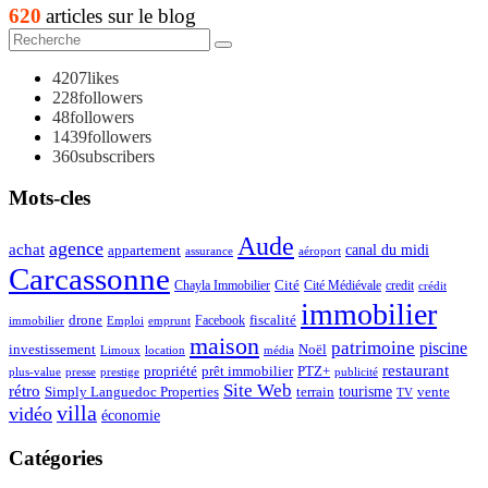
620
articles sur le blog
4207
likes
228
followers
48
followers
1439
followers
360
subscribers
Mots-cles
Aude
agence
achat
appartement
canal du midi
assurance
aéroport
Carcassonne
Chayla Immobilier
Cité
Cité Médiévale
credit
crédit
immobilier
drone
Facebook
fiscalité
immobilier
emprunt
Emploi
maison
patrimoine
piscine
Noël
investissement
location
Limoux
média
restaurant
propriété
prêt immobilier
PTZ+
plus-value
presse
prestige
publicité
Site Web
rétro
tourisme
vente
Simply Languedoc Properties
terrain
TV
villa
vidéo
économie
Catégories