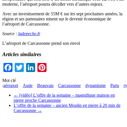
moderne, l’aéroport pourra décoller vers d’autres enjeux.
Avec un investissement de 55M € sur les sept prochaines années, la
région et ses partenaires misent sur le devenir économique de
l’aéroport de Carcassonne.
Source :
ladepeche.fr
L’aéroport de Carcassonne prend son envol
Articles similaires
Facebook
Twitter
LinkedIn
Pinterest
Mot clé
:
aéroport
Aude
Beauvais
Carcassonne
dynamisme
Paris
r
←
[vidéo] L’offre de la semaine – magnifique maison en
pierre proche Carcassonne
L’offre de la semaine – ancien Moulin en pierre à 20 min de
Carcassonne
→