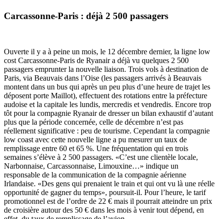
Carcassonne-Paris : déjà 2 500 passagers
Ouverte il y a à peine un mois, le 12 décembre dernier, la ligne low
cost Carcassonne-Paris de Ryanair a déjà vu quelques 2 500
passagers emprunter la nouvelle liaison. Trois vols à destination de
Paris, via Beauvais dans l’Oise (les passagers arrivés à Beauvais
montent dans un bus qui après un peu plus d’une heure de trajet les
déposent porte Maillot), effectuent des rotations entre la préfecture
audoise et la capitale les lundis, mercredis et vendredis. Encore trop
tôt pour la compagnie Ryanair de dresser un bilan exhaustif d’autant
plus que la période concernée, celle de décembre n’est pas
réellement significative : peu de tourisme. Cependant la compagnie
low coast avec cette nouvelle ligne a pu mesurer un taux de
remplissage entre 60 et 65 %. Une fréquentation qui en trois
semaines s’élève à 2 500 passagers. «C’est une clientèle locale,
Narbonnaise, Carcassonnaise, Limouxine…» indique un
responsable de la communication de la compagnie aérienne
Irlandaise. «Des gens qui prenaient le train et qui ont vu là une réelle
opportunité de gagner du temps», poursuit-il. Pour l’heure, le tarif
promotionnel est de l’ordre de 22 € mais il pourrait atteindre un prix
de croisière autour des 50 € dans les mois à venir tout dépend, en
effet, du taux de remplissage de l’avion.