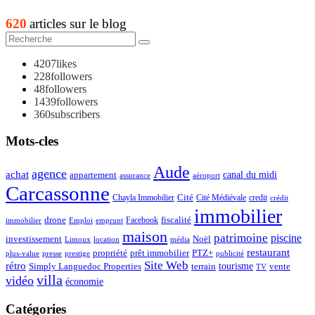
620
articles sur le blog
4207
likes
228
followers
48
followers
1439
followers
360
subscribers
Mots-cles
Aude
agence
achat
appartement
canal du midi
assurance
aéroport
Carcassonne
Chayla Immobilier
Cité
Cité Médiévale
credit
crédit
immobilier
drone
Facebook
fiscalité
immobilier
emprunt
Emploi
maison
patrimoine
piscine
Noël
investissement
location
Limoux
média
restaurant
propriété
prêt immobilier
PTZ+
plus-value
presse
prestige
publicité
Site Web
rétro
tourisme
vente
Simply Languedoc Properties
terrain
TV
villa
vidéo
économie
Catégories