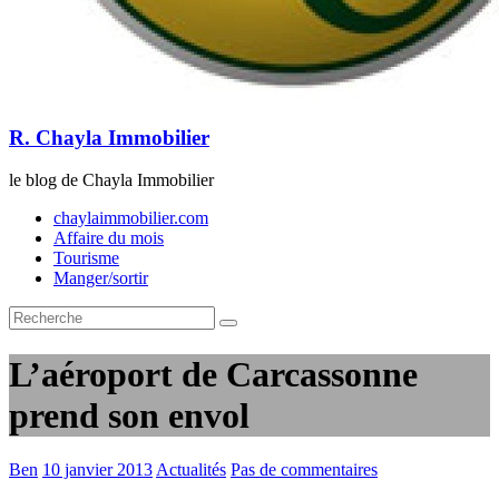
R. Chayla Immobilier
le blog de Chayla Immobilier
chaylaimmobilier.com
Affaire du mois
Tourisme
Manger/sortir
L’aéroport de Carcassonne
prend son envol
Ben
10 janvier 2013
Actualités
Pas de commentaires