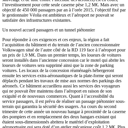
l’investissement pour cette seule caserne pèse 1,2 M€. Mais avec un
objectif de 450 000 passagers par an à l’orée 2015, l’objectif fixé par
le gestionnaire Véolia est ambitieux et l’aéroport ne pouvait se
satisfaire des infrastructures existantes.
Un nouvel accueil passagers et un tunnel piétonnier
Pour répondre à ces exigences et ces enjeux, la région a fait
l’acquisition du bâtiment et du terrain de l’ancien concessionnaire
Volkswagen situé de l’autre côté de la RD 119 face à l’aéroport pour
un prix de 1,9 M€. Dans un premier temps, les loueurs de voitures
seront installés dans l’ancienne concession car le motel qui abrite les
loueurs de voitures sera supprimé ainsi que la zone de parking
voitures. Les locaux de la concession réaménagés hébergeront
ensuite les services extra-aéronautiques de la plate-forme qui seront
déplacés pendant les travaux de mise aux normes des parkings des
aéronefs. Ce bâtiment accueillera aussi les services des voyageurs
qui ne pouvait être maintenu dans l’aéroport en raison de son
exiguïté et de nouveaux commerces. Quant à l’accessibilité du
service passagers, il est prévu de réaliser un passage piétonnier sous-
terrain qui garantira la sécurité des usagers. Au cours du second
trimestre de cette année un nouveau hangar à proximité de la caserne
des pompiers et en remplacement des deux hangars existant qui
étaient sous-dimensionnés abritera le matériel d’exploitation
aéroportuaire qui sera doté d’un atelier mécanique coût 1,2 M€. Plus