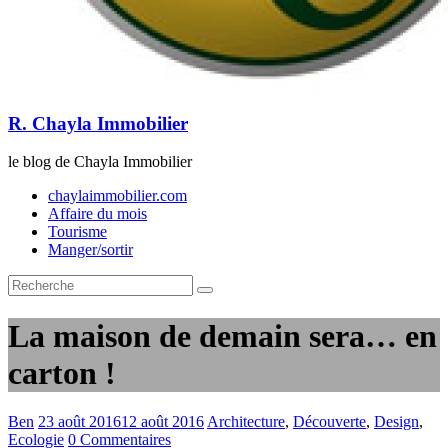
R. Chayla Immobilier
le blog de Chayla Immobilier
chaylaimmobilier.com
Affaire du mois
Tourisme
Manger/sortir
La maison de demain sera… en
carton !
Ben
23 août 2016
12 août 2016
Architecture
,
Découverte
,
Design
,
Ecologie
0 Commentaires