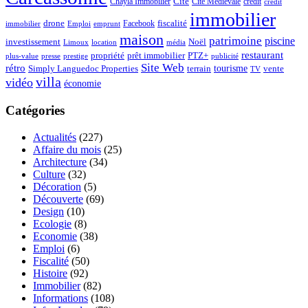
Chayla Immobilier
Cité
Cité Médiévale
credit
crédit
immobilier
drone
Facebook
fiscalité
immobilier
emprunt
Emploi
maison
patrimoine
piscine
Noël
investissement
location
Limoux
média
restaurant
propriété
prêt immobilier
PTZ+
plus-value
presse
prestige
publicité
Site Web
rétro
tourisme
vente
Simply Languedoc Properties
terrain
TV
villa
vidéo
économie
Catégories
Actualités
(227)
Affaire du mois
(25)
Architecture
(34)
Culture
(32)
Décoration
(5)
Découverte
(69)
Design
(10)
Ecologie
(8)
Economie
(38)
Emploi
(6)
Fiscalité
(50)
Histoire
(92)
Immobilier
(82)
Informations
(108)