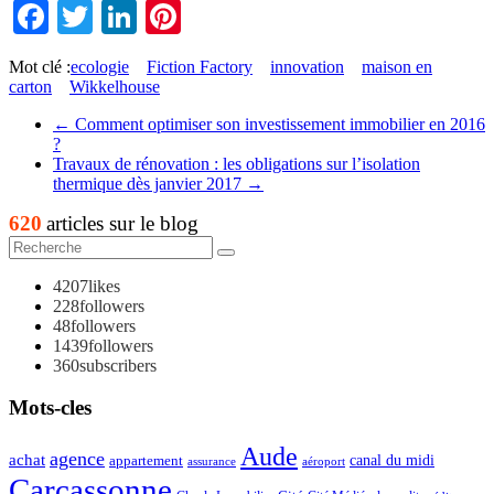
Facebook
Twitter
LinkedIn
Pinterest
Mot clé :
ecologie
Fiction Factory
innovation
maison en
carton
Wikkelhouse
←
Comment optimiser son investissement immobilier en 2016
?
Travaux de rénovation : les obligations sur l’isolation
thermique dès janvier 2017
→
620
articles sur le blog
4207
likes
228
followers
48
followers
1439
followers
360
subscribers
Mots-cles
Aude
agence
achat
appartement
canal du midi
assurance
aéroport
Carcassonne