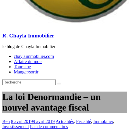
R. Chayla Immobilier
le blog de Chayla Immobilier
chaylaimmobilier.com
Affaire du mois
Tourisme
Manger/sortir
La loi Denormandie – un
nouvel avantage fiscal
Ben
8 avril 2019
9 avril 2019
Actualités
,
Fiscalité
,
Immobilier
,
Investissement
Pas de commentaires