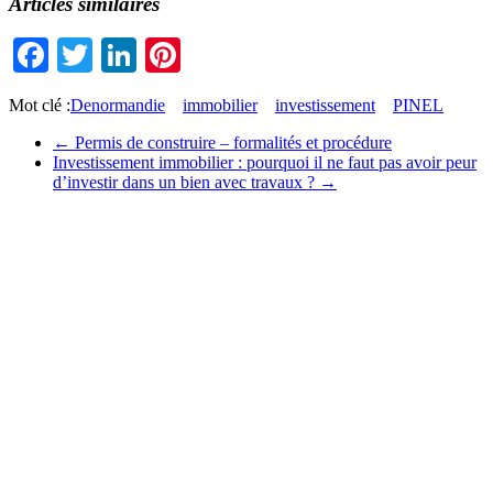
Articles similaires
Facebook
Twitter
LinkedIn
Pinterest
Mot clé :
Denormandie
immobilier
investissement
PINEL
←
Permis de construire – formalités et procédure
Investissement immobilier : pourquoi il ne faut pas avoir peur
d’investir dans un bien avec travaux ?
→