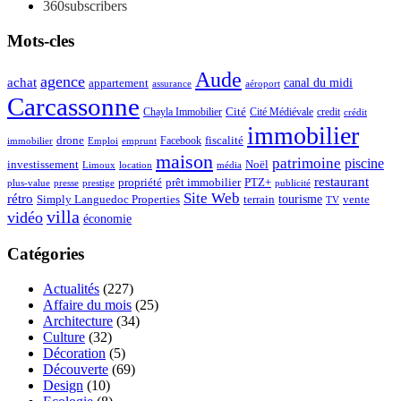
360
subscribers
Mots-cles
Aude
agence
achat
appartement
canal du midi
assurance
aéroport
Carcassonne
Chayla Immobilier
Cité
Cité Médiévale
credit
crédit
immobilier
drone
Facebook
fiscalité
immobilier
emprunt
Emploi
maison
patrimoine
piscine
Noël
investissement
location
Limoux
média
restaurant
propriété
prêt immobilier
PTZ+
plus-value
presse
prestige
publicité
Site Web
rétro
tourisme
vente
Simply Languedoc Properties
terrain
TV
villa
vidéo
économie
Catégories
Actualités
(227)
Affaire du mois
(25)
Architecture
(34)
Culture
(32)
Décoration
(5)
Découverte
(69)
Design
(10)