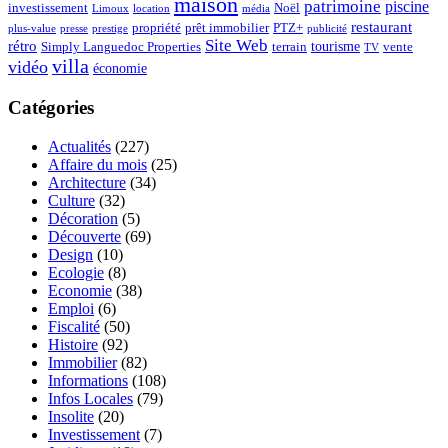
maison
patrimoine
piscine
Noël
investissement
location
Limoux
média
restaurant
propriété
prêt immobilier
PTZ+
plus-value
presse
prestige
publicité
Site Web
rétro
tourisme
vente
Simply Languedoc Properties
terrain
TV
villa
vidéo
économie
Catégories
Actualités
(227)
Affaire du mois
(25)
Architecture
(34)
Culture
(32)
Décoration
(5)
Découverte
(69)
Design
(10)
Ecologie
(8)
Economie
(38)
Emploi
(6)
Fiscalité
(50)
Histoire
(92)
Immobilier
(82)
Informations
(108)
Infos Locales
(79)
Insolite
(20)
Investissement
(7)