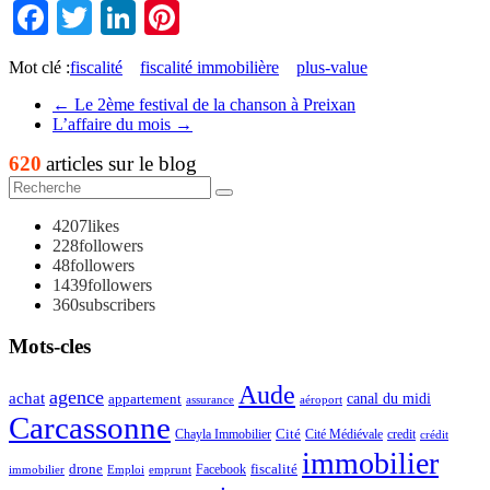
Facebook
Twitter
LinkedIn
Pinterest
Mot clé :
fiscalité
fiscalité immobilière
plus-value
←
Le 2ème festival de la chanson à Preixan
L’affaire du mois
→
620
articles sur le blog
4207
likes
228
followers
48
followers
1439
followers
360
subscribers
Mots-cles
Aude
agence
achat
appartement
canal du midi
assurance
aéroport
Carcassonne
Chayla Immobilier
Cité
Cité Médiévale
credit
crédit
immobilier
drone
Facebook
fiscalité
immobilier
emprunt
Emploi