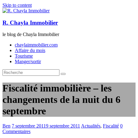
Skip to content
R. Chayla Immobilier
le blog de Chayla Immobilier
chaylaimmobilier.com
Affaire du mois
Tourisme
Manger/sortir
Fiscalité immobilière – les
changements de la nuit du 6
septembre
Ben
7 septembre 2011
9 septembre 2011
Actualités
,
Fiscalité
0
Commentaires