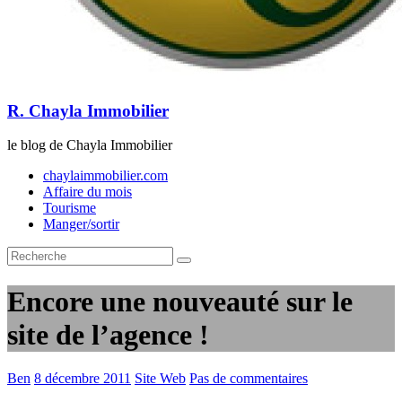
R. Chayla Immobilier
le blog de Chayla Immobilier
chaylaimmobilier.com
Affaire du mois
Tourisme
Manger/sortir
Encore une nouveauté sur le
site de l’agence !
Ben
8 décembre 2011
Site Web
Pas de commentaires