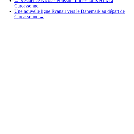
←
Résidence Nicolas Poussin : fini les tours HLM à
Carcassonne.
Une nouvelle ligne Ryanair vers le Danemark au départ de
Carcassonne
→