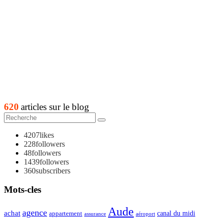
620
articles sur le blog
4207
likes
228
followers
48
followers
1439
followers
360
subscribers
Mots-cles
Aude
agence
achat
appartement
canal du midi
assurance
aéroport