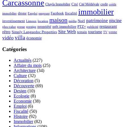
Carcassonne
Chayla Immobilier
Cité
Cité Médiévale
credit
crédit
immobilier
drone
Facebook
fiscalité
immobilier
emprunt
Emploi
maison
patrimoine
piscine
Noël
investissement
location
Limoux
média
restaurant
propriété
prêt immobilier
PTZ+
plus-value
presse
prestige
publicité
Site Web
rétro
tourisme
vente
Simply Languedoc Properties
terrain
TV
villa
vidéo
économie
Catégories
Actualités
(227)
Affaire du mois
(25)
Architecture
(34)
Culture
(32)
Décoration
(5)
Découverte
(69)
Design
(10)
Ecologie
(8)
Economie
(38)
Emploi
(6)
Fiscalité
(50)
Histoire
(92)
Immobilier
(82)
Informations
(108)