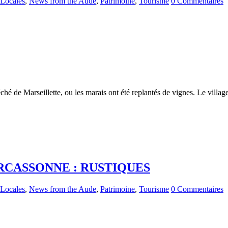
 Locales
,
News from the Aude
,
Patrimoine
,
Tourisme
0 Commentaires
 de Marseillette, ou les marais ont été replantés de vignes. Le village 
RCASSONNE : RUSTIQUES
 Locales
,
News from the Aude
,
Patrimoine
,
Tourisme
0 Commentaires