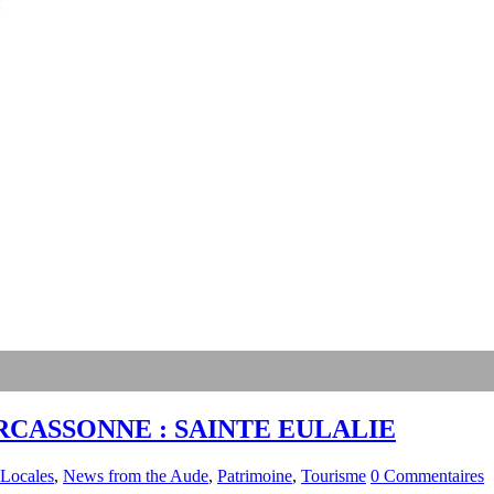
CASSONNE : SAINTE EULALIE
 Locales
,
News from the Aude
,
Patrimoine
,
Tourisme
0 Commentaires