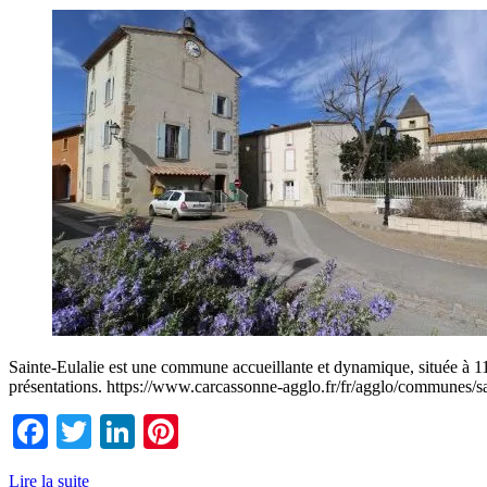
Sainte-Eulalie est une commune accueillante et dynamique, située à 11
présentations. https://www.carcassonne-agglo.fr/fr/agglo/communes/sa
Facebook
Twitter
LinkedIn
Pinterest
Lire la suite