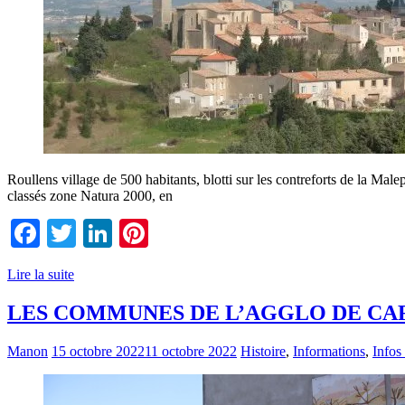
Roullens village de 500 habitants, blotti sur les contreforts de la Mal
classés zone Natura 2000, en
Facebook
Twitter
LinkedIn
Pinterest
Lire la suite
LES COMMUNES DE L’AGGLO DE CA
Manon
15 octobre 2022
11 octobre 2022
Histoire
,
Informations
,
Infos