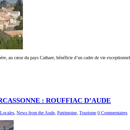
epère, au cœur du pays Cathare, bénéficie d’un cadre de vie exceptionnel.
RCASSONNE : ROUFFIAC D’AUDE
 Locales
,
News from the Aude
,
Patrimoine
,
Tourisme
0 Commentaires