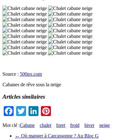
Source :
500px.com
Cabanes de rêve sous la neige
Articles similaires
Facebook
Twitter
LinkedIn
Pinterest
Mot clé :
Cabane
chalet
foret
froid
hiver
neige
←
Où manger à Carcassonne ? Au Bloc G