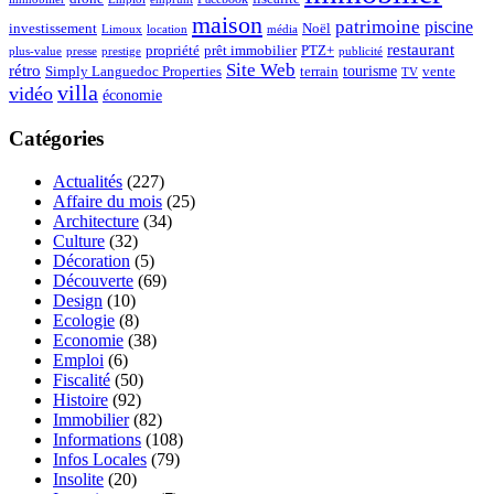
maison
patrimoine
piscine
Noël
investissement
location
Limoux
média
restaurant
propriété
prêt immobilier
PTZ+
plus-value
presse
prestige
publicité
Site Web
rétro
tourisme
vente
Simply Languedoc Properties
terrain
TV
villa
vidéo
économie
Catégories
Actualités
(227)
Affaire du mois
(25)
Architecture
(34)
Culture
(32)
Décoration
(5)
Découverte
(69)
Design
(10)
Ecologie
(8)
Economie
(38)
Emploi
(6)
Fiscalité
(50)
Histoire
(92)
Immobilier
(82)
Informations
(108)
Infos Locales
(79)
Insolite
(20)