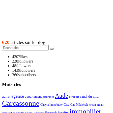
620
articles sur le blog
4207
likes
228
followers
48
followers
1439
followers
360
subscribers
Mots-cles
Aude
agence
achat
appartement
canal du midi
assurance
aéroport
Carcassonne
Chayla Immobilier
Cité
Cité Médiévale
credit
crédit
immobilier
drone
Facebook
fiscalité
immobilier
emprunt
Emploi