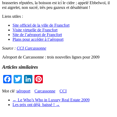
brasseries réputées, la boisson est ici le cidre ; appelé Ebbelwoï, il
est aigrelet, non sucré, très peu gazeux et désaltérant !
Liens utiles :
Site officiel de la ville de Francfort
Visite virtuelle de Francfort
Site de l’aéroport de Francfort
Plans pour accéder à l’aéroport
Source :
CCI Carcassonne
Aéroport de Carcassonne : trois nouvelles lignes pour 2009
Articles similaires
Facebook
Twitter
LinkedIn
Pinterest
Mot clé :
aéroport
Carcassonne
CCI
←
Le Who’s Who in Luxury Real Estate 2009
Les prix ont déjà baissé !
→