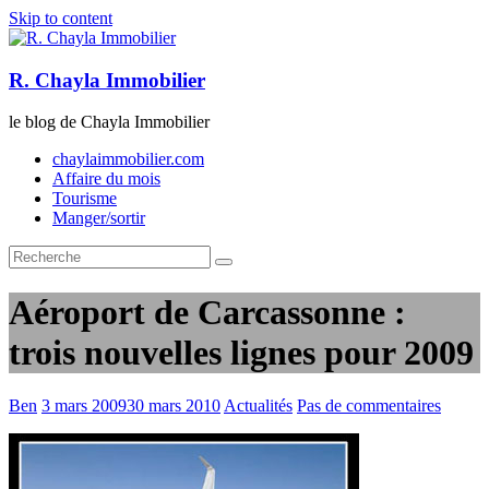
Skip to content
R. Chayla Immobilier
le blog de Chayla Immobilier
chaylaimmobilier.com
Affaire du mois
Tourisme
Manger/sortir
Aéroport de Carcassonne :
trois nouvelles lignes pour 2009
Ben
3 mars 2009
30 mars 2010
Actualités
Pas de commentaires