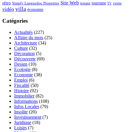
Site Web
rétro
tourisme
vente
Simply Languedoc Properties
terrain
TV
villa
vidéo
économie
Catégories
Actualités
(227)
Affaire du mois
(25)
Architecture
(34)
Culture
(32)
Décoration
(5)
Découverte
(69)
Design
(10)
Ecologie
(8)
Economie
(38)
Emploi
(6)
Fiscalité
(50)
Histoire
(92)
Immobilier
(82)
Informations
(108)
Infos Locales
(79)
Insolite
(20)
Investissement
(7)
Juridique
(18)
Loisirs
(7)