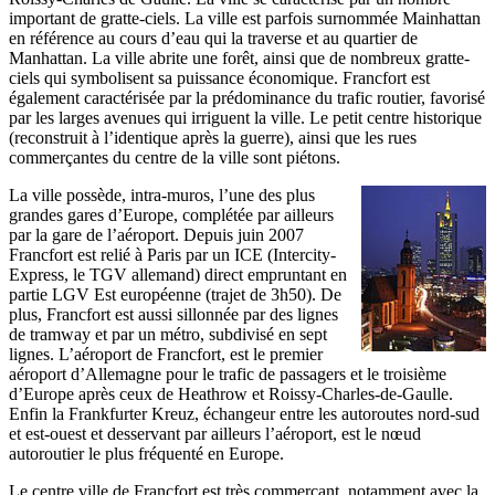
important de gratte-ciels. La ville est parfois surnommée Mainhattan
en référence au cours d’eau qui la traverse et au quartier de
Manhattan. La ville abrite une forêt, ainsi que de nombreux gratte-
ciels qui symbolisent sa puissance économique. Francfort est
également caractérisée par la prédominance du trafic routier, favorisé
par les larges avenues qui irriguent la ville. Le petit centre historique
(reconstruit à l’identique après la guerre), ainsi que les rues
commerçantes du centre de la ville sont piétons.
La ville possède, intra-muros, l’une des plus
grandes gares d’Europe, complétée par ailleurs
par la gare de l’aéroport. Depuis juin 2007
Francfort est relié à Paris par un ICE (Intercity-
Express, le TGV allemand) direct empruntant en
partie LGV Est européenne (trajet de 3h50). De
plus, Francfort est aussi sillonnée par des lignes
de tramway et par un métro, subdivisé en sept
lignes. L’aéroport de Francfort, est le premier
aéroport d’Allemagne pour le trafic de passagers et le troisième
d’Europe après ceux de Heathrow et Roissy-Charles-de-Gaulle.
Enfin la Frankfurter Kreuz, échangeur entre les autoroutes nord-sud
et est-ouest et desservant par ailleurs l’aéroport, est le nœud
autoroutier le plus fréquenté en Europe.
Le centre ville de Francfort est très commerçant, notamment avec la