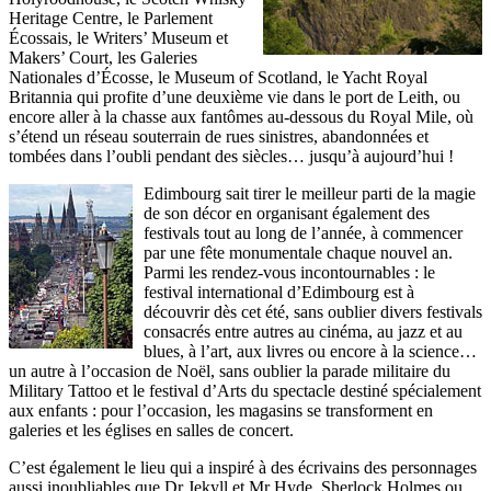
Heritage Centre, le Parlement
Écossais, le Writers’ Museum et
Makers’ Court, les Galeries
Nationales d’Écosse, le Museum of Scotland, le Yacht Royal
Britannia qui profite d’une deuxième vie dans le port de Leith, ou
encore aller à la chasse aux fantômes au-dessous du Royal Mile, où
s’étend un réseau souterrain de rues sinistres, abandonnées et
tombées dans l’oubli pendant des siècles… jusqu’à aujourd’hui !
Edimbourg sait tirer le meilleur parti de la magie
de son décor en organisant également des
festivals tout au long de l’année, à commencer
par une fête monumentale chaque nouvel an.
Parmi les rendez-vous incontournables : le
festival international d’Edimbourg est à
découvrir dès cet été, sans oublier divers festivals
consacrés entre autres au cinéma, au jazz et au
blues, à l’art, aux livres ou encore à la science…
un autre à l’occasion de Noël, sans oublier la parade militaire du
Military Tattoo et le festival d’Arts du spectacle destiné spécialement
aux enfants : pour l’occasion, les magasins se transforment en
galeries et les églises en salles de concert.
C’est également le lieu qui a inspiré à des écrivains des personnages
aussi inoubliables que Dr Jekyll et Mr Hyde, Sherlock Holmes ou