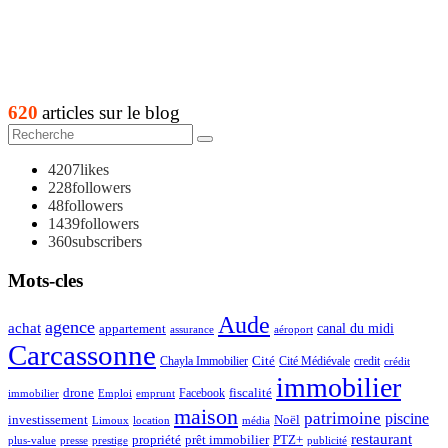
620
articles sur le blog
4207
likes
228
followers
48
followers
1439
followers
360
subscribers
Mots-cles
Aude
agence
achat
appartement
canal du midi
assurance
aéroport
Carcassonne
Chayla Immobilier
Cité
Cité Médiévale
credit
crédit
immobilier
drone
Facebook
fiscalité
immobilier
emprunt
Emploi
maison
patrimoine
piscine
Noël
investissement
location
Limoux
média
restaurant
propriété
prêt immobilier
PTZ+
plus-value
presse
prestige
publicité