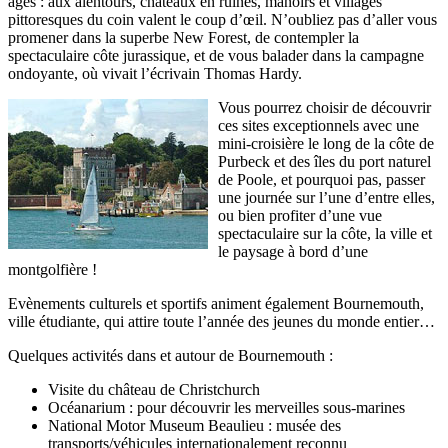
âges : aux alentours, châteaux en ruines, manoirs et villages
pittoresques du coin valent le coup d’œil. N’oubliez pas d’aller vous
promener dans la superbe New Forest, de contempler la
spectaculaire côte jurassique, et de vous balader dans la campagne
ondoyante, où vivait l’écrivain Thomas Hardy.
Vous pourrez choisir de découvrir
ces sites exceptionnels avec une
mini-croisière le long de la côte de
Purbeck et des îles du port naturel
de Poole, et pourquoi pas, passer
une journée sur l’une d’entre elles,
ou bien profiter d’une vue
spectaculaire sur la côte, la ville et
le paysage à bord d’une
montgolfière !
Evènements culturels et sportifs animent également Bournemouth,
ville étudiante, qui attire toute l’année des jeunes du monde entier…
Quelques activités dans et autour de Bournemouth :
Visite du château de Christchurch
Océanarium : pour découvrir les merveilles sous-marines
National Motor Museum Beaulieu : musée des
transports/véhicules internationalement reconnu