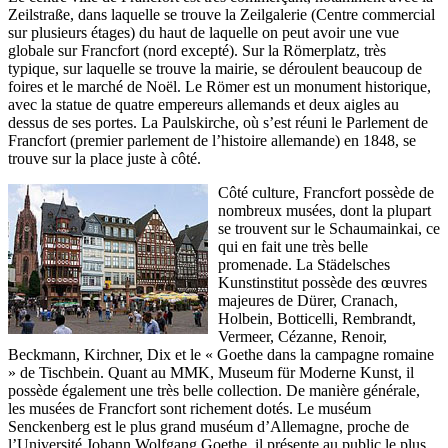
Zeilstraße, dans laquelle se trouve la Zeilgalerie (Centre commercial
sur plusieurs étages) du haut de laquelle on peut avoir une vue
globale sur Francfort (nord excepté). Sur la Römerplatz, très
typique, sur laquelle se trouve la mairie, se déroulent beaucoup de
foires et le marché de Noël. Le Römer est un monument historique,
avec la statue de quatre empereurs allemands et deux aigles au
dessus de ses portes. La Paulskirche, où s’est réuni le Parlement de
Francfort (premier parlement de l’histoire allemande) en 1848, se
trouve sur la place juste à côté.
Côté culture, Francfort possède de
nombreux musées, dont la plupart
se trouvent sur le Schaumainkai, ce
qui en fait une très belle
promenade. La Städelsches
Kunstinstitut possède des œuvres
majeures de Dürer, Cranach,
Holbein, Botticelli, Rembrandt,
Vermeer, Cézanne, Renoir,
Beckmann, Kirchner, Dix et le « Goethe dans la campagne romaine
» de Tischbein. Quant au MMK, Museum für Moderne Kunst, il
possède également une très belle collection. De manière générale,
les musées de Francfort sont richement dotés. Le muséum
Senckenberg est le plus grand muséum d’Allemagne, proche de
l’Université Johann Wolfgang Goethe, il présente au public le plus