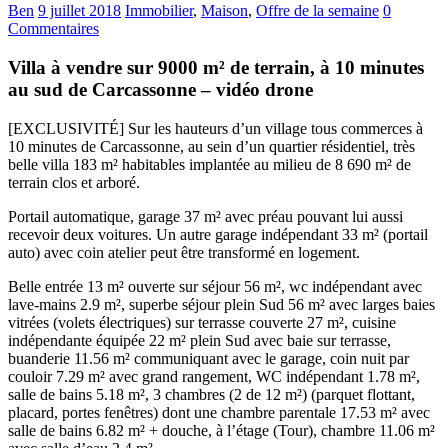
Ben
9 juillet 2018
Immobilier
,
Maison
,
Offre de la semaine
0
Commentaires
Villa à vendre sur 9000 m² de terrain, à 10 minutes
au sud de Carcassonne – vidéo drone
[EXCLUSIVITÉ] Sur les hauteurs d’un village tous commerces à
10 minutes de Carcassonne, au sein d’un quartier résidentiel, très
belle villa 183 m² habitables implantée au milieu de 8 690 m² de
terrain clos et arboré.
Portail automatique, garage 37 m² avec préau pouvant lui aussi
recevoir deux voitures. Un autre garage indépendant 33 m² (portail
auto) avec coin atelier peut être transformé en logement.
Belle entrée 13 m² ouverte sur séjour 56 m², wc indépendant avec
lave-mains 2.9 m², superbe séjour plein Sud 56 m² avec larges baies
vitrées (volets électriques) sur terrasse couverte 27 m², cuisine
indépendante équipée 22 m² plein Sud avec baie sur terrasse,
buanderie 11.56 m² communiquant avec le garage, coin nuit par
couloir 7.29 m² avec grand rangement, WC indépendant 1.78 m²,
salle de bains 5.18 m², 3 chambres (2 de 12 m²) (parquet flottant,
placard, portes fenêtres) dont une chambre parentale 17.53 m² avec
salle de bains 6.82 m² + douche, à l’étage (Tour), chambre 11.06 m²