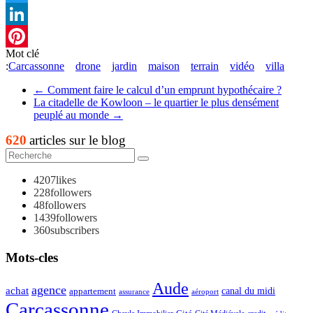
Twitter
LinkedIn
Mot clé
Pinterest
:
Carcassonne
drone
jardin
maison
terrain
vidéo
villa
←
Comment faire le calcul d’un emprunt hypothécaire ?
La citadelle de Kowloon – le quartier le plus densément
peuplé au monde
→
620
articles sur le blog
4207
likes
228
followers
48
followers
1439
followers
360
subscribers
Mots-cles
Aude
agence
achat
appartement
canal du midi
assurance
aéroport
Carcassonne