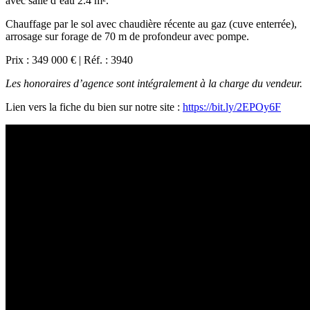
avec salle d’eau 2.4 m².
Chauffage par le sol avec chaudière récente au gaz (cuve enterrée),
arrosage sur forage de 70 m de profondeur avec pompe.
Prix : 349 000 € | Réf. : 3940
Les honoraires d’agence sont intégralement à la charge du vendeur.
Lien vers la fiche du bien sur notre site :
https://bit.ly/2EPOy6F