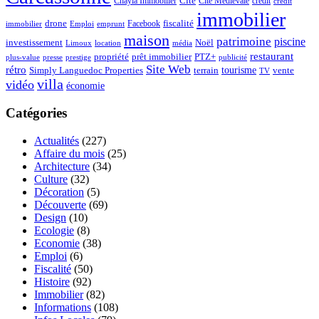
Chayla Immobilier
Cité
Cité Médiévale
credit
crédit
immobilier
drone
Facebook
fiscalité
immobilier
emprunt
Emploi
maison
patrimoine
piscine
Noël
investissement
location
Limoux
média
restaurant
propriété
prêt immobilier
PTZ+
plus-value
presse
prestige
publicité
Site Web
rétro
tourisme
vente
Simply Languedoc Properties
terrain
TV
villa
vidéo
économie
Catégories
Actualités
(227)
Affaire du mois
(25)
Architecture
(34)
Culture
(32)
Décoration
(5)
Découverte
(69)
Design
(10)
Ecologie
(8)
Economie
(38)
Emploi
(6)
Fiscalité
(50)
Histoire
(92)
Immobilier
(82)
Informations
(108)