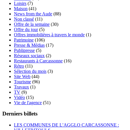
Loisirs
(7)
Maison
(41)
News from the Aude
(88)
Non classé
(11)
Offre de la semaine
(30)
Offre du jour
(5)
Offres immobilières à travers le monde
(1)
Patrimoine
(106)
Presse & Médias
(17)
Publipresse
(5)
Réseaux sociaux
(2)
Restaurants à Carcassonne
(16)
Rétro
(11)
Sélection du mois
(3)
Site Web
(44)
Tourisme
(96)
Travaux
(1)
TV
(9)
Vidéo
(15)
Vie de l'agence
(51)
Derniers billets
LES COMMUNES DE L’AGGLO CARCASSONNE :