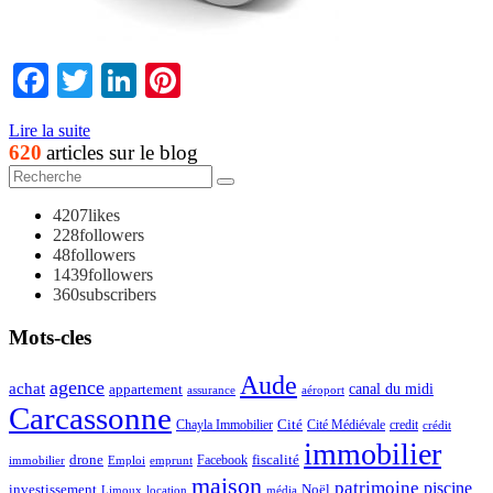
Facebook
Twitter
LinkedIn
Pinterest
Lire la suite
620
articles sur le blog
4207
likes
228
followers
48
followers
1439
followers
360
subscribers
Mots-cles
Aude
agence
achat
appartement
canal du midi
assurance
aéroport
Carcassonne
Chayla Immobilier
Cité
Cité Médiévale
credit
crédit
immobilier
drone
Facebook
fiscalité
immobilier
emprunt
Emploi
maison
patrimoine
piscine
Noël
investissement
location
Limoux
média