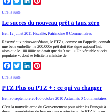
Facebook
Twitter
LinkedIn
Pinterest
Lire la suite
Le succès du nouveau prêt à taux zéro
Ben
12 juillet 2011
Fiscalité
,
Patrimoine
0 Commentaires
Réservé aux primo-accédants, le PTZ+, comme on l’appelle, connaît
une belle embellie : le 200.000e prêt doit être signé aujourd’hui,
alors que le 100.000e ne datait que du 9 mai. « Un véritable succès
populaire », dont se félicite la ministre de
Facebook
Twitter
LinkedIn
Pinterest
Lire la suite
PTZ Plus ou PTZ + : ce qui va changer
Ben
30 septembre 2010
6 octobre 2010
Actualités
0 Commentaires
C’est la nouvelle arme du Gouvernement pour aider les Français à
devenir propriétaires de leur résidence principale : le PTZ Plus ou