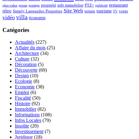
restaurant
propriété
prêt immobilier
PTZ+
plus-value
presse
prestige
publicité
Site Web
rétro
tourisme
vente
Simply Languedoc Properties
terrain
TV
villa
vidéo
économie
Catégories
Actualités
(227)
Affaire du mois
(25)
Architecture
(34)
Culture
(32)
Décoration
(5)
Découverte
(69)
Design
(10)
Ecologie
(8)
Economie
(38)
Emploi
(6)
Fiscalité
(50)
Histoire
(92)
Immobilier
(82)
Informations
(108)
Infos Locales
(79)
Insolite
(20)
Investissement
(7)
Juridique
(18)