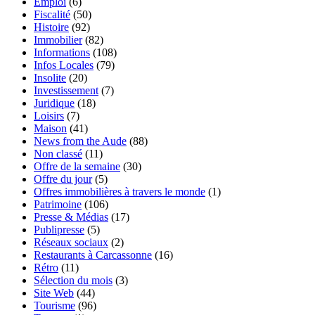
Emploi
(6)
Fiscalité
(50)
Histoire
(92)
Immobilier
(82)
Informations
(108)
Infos Locales
(79)
Insolite
(20)
Investissement
(7)
Juridique
(18)
Loisirs
(7)
Maison
(41)
News from the Aude
(88)
Non classé
(11)
Offre de la semaine
(30)
Offre du jour
(5)
Offres immobilières à travers le monde
(1)
Patrimoine
(106)
Presse & Médias
(17)
Publipresse
(5)
Réseaux sociaux
(2)
Restaurants à Carcassonne
(16)
Rétro
(11)
Sélection du mois
(3)
Site Web
(44)
Tourisme
(96)