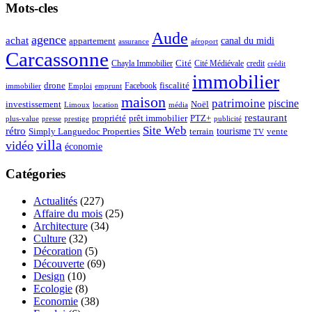
Mots-cles
Aude
agence
achat
appartement
canal du midi
assurance
aéroport
Carcassonne
Chayla Immobilier
Cité
Cité Médiévale
credit
crédit
immobilier
drone
Facebook
fiscalité
immobilier
emprunt
Emploi
maison
patrimoine
piscine
Noël
investissement
location
Limoux
média
restaurant
propriété
prêt immobilier
PTZ+
plus-value
presse
prestige
publicité
Site Web
rétro
tourisme
vente
Simply Languedoc Properties
terrain
TV
villa
vidéo
économie
Catégories
Actualités
(227)
Affaire du mois
(25)
Architecture
(34)
Culture
(32)
Décoration
(5)
Découverte
(69)
Design
(10)
Ecologie
(8)
Economie
(38)