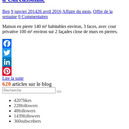
Ben
9 janvier 2014
26 avril 2016
Affaire du mois
,
Offre de la
semaine
0 Commentaires
Maison en pierre 140 m² habitables environ, 3 faces, avec cour
privative 100 m² environ sur 2 façades close de murs en pierres.
Facebook
Twitter
LinkedIn
Lire la suite
Pinterest
620
articles sur le blog
4207
likes
228
followers
48
followers
1439
followers
360
subscribers