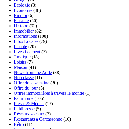
Ecologie
(8)
Economie
(38)
Emploi
(6)
Fiscalité
(50)
Histoire
(92)
Immobilier
(82)
Informations
(108)
Infos Locales
(79)
Insolite
(20)
Investissement
(7)
Juridique
(18)
Loisirs
(7)
Maison
(41)
News from the Aude
(88)
Non classé
(11)
Offre de la semaine
(30)
Offre du jour
(5)
Offres immobilières à travers le monde
(1)
Patrimoine
(106)
Presse & Médias
(17)
Publipresse
(5)
Réseaux sociaux
(2)
Restaurants à Carcassonne
(16)
Rétro
(11)