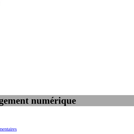
agement numérique
entaires