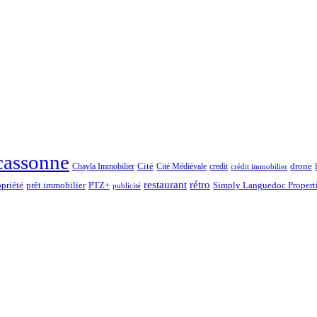
cassonne
drone
Chayla Immobilier
Cité
Cité Médiévale
credit
crédit immobilier
rétro
restaurant
opriété
prêt immobilier
PTZ+
Simply Languedoc Propert
publicité