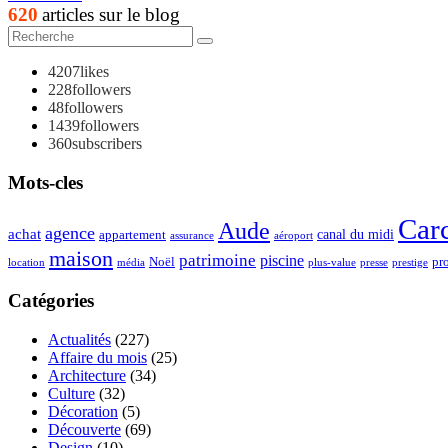
620
articles sur le blog
4207
likes
228
followers
48
followers
1439
followers
360
subscribers
Mots-cles
Car
Aude
agence
achat
appartement
canal du midi
assurance
aéroport
maison
patrimoine
piscine
Noël
pr
location
plus-value
média
presse
prestige
Catégories
Actualités
(227)
Affaire du mois
(25)
Architecture
(34)
Culture
(32)
Décoration
(5)
Découverte
(69)
Design
(10)