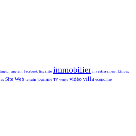
immobilier
Facebook
fiscalité
investissement
emprunt
Emploi
Limoux
villa
vidéo
Site Web
économie
tourisme
vente
ies
terrain
TV