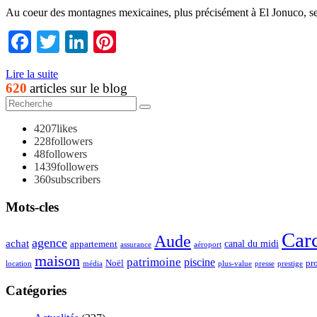
Au coeur des montagnes mexicaines, plus précisément à El Jonuco, se 
Facebook
Twitter
LinkedIn
Pinterest
Lire la suite
620
articles sur le blog
4207
likes
228
followers
48
followers
1439
followers
360
subscribers
Mots-cles
Car
Aude
agence
achat
appartement
canal du midi
assurance
aéroport
maison
patrimoine
piscine
Noël
pr
location
plus-value
média
presse
prestige
Catégories