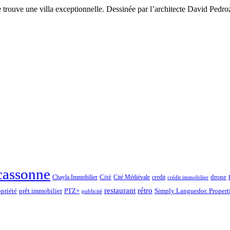
trouve une villa exceptionnelle. Dessinée par l’architecte David Pedro
cassonne
drone
Chayla Immobilier
Cité
Cité Médiévale
credit
crédit immobilier
rétro
restaurant
opriété
prêt immobilier
PTZ+
Simply Languedoc Propert
publicité