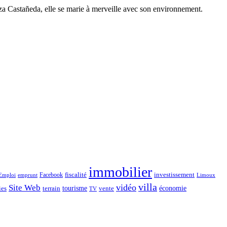
za Castañeda, elle se marie à merveille avec son environnement.
immobilier
Facebook
fiscalité
investissement
emprunt
Emploi
Limoux
villa
vidéo
Site Web
économie
tourisme
vente
ies
terrain
TV