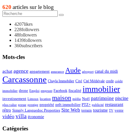
620
articles sur le blog
4207
likes
228
followers
48
followers
1439
followers
360
subscribers
Mots-cles
Aude
agence
achat
appartement
canal du midi
assurance
aéroport
Carcassonne
Chayla Immobilier
Cité
Cité Médiévale
credit
crédit
immobilier
drone
Facebook
fiscalité
immobilier
emprunt
Emploi
maison
patrimoine
piscine
Noël
investissement
location
Limoux
média
restaurant
propriété
prêt immobilier
PTZ+
plus-value
presse
prestige
publicité
Site Web
rétro
tourisme
vente
Simply Languedoc Properties
terrain
TV
villa
vidéo
économie
Catégories