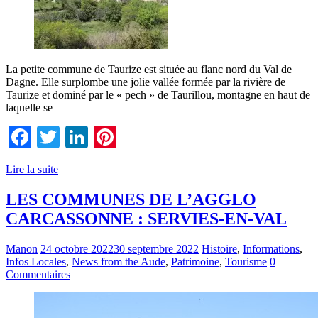
La petite commune de Taurize est située au flanc nord du Val de
Dagne. Elle surplombe une jolie vallée formée par la rivière de
Taurize et dominé par le « pech » de Taurillou, montagne en haut de
laquelle se
Facebook
Twitter
LinkedIn
Pinterest
Lire la suite
LES COMMUNES DE L’AGGLO
CARCASSONNE : SERVIES-EN-VAL
Manon
24 octobre 2022
30 septembre 2022
Histoire
,
Informations
,
Infos Locales
,
News from the Aude
,
Patrimoine
,
Tourisme
0
Commentaires