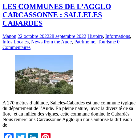
LES COMMUNES DE L’AGGLO
CARCASSONNE : SALLELES
CABARDES
Manon
22 octobre 2022
28 septembre 2022
Histoire
,
Informations
,
Infos Locales
,
News from the Aude
,
Patrimoine
,
Tourisme
0
Commentaires
A 270 mètres d’altitude, Sallèles-Cabardès est une commune typique
du département de l’Aude. En pleine nature, avec la diversité de sa
flore, et au milieu des vignes, cette commune domine le Cabardès.
Nous remercions Carcassonne Agglo qui nous autorise la diffusion
de
Facebook
Twitter
LinkedIn
Pinterest