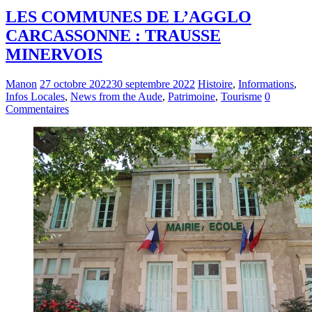
LES COMMUNES DE L’AGGLO
CARCASSONNE : TRAUSSE
MINERVOIS
Manon
27 octobre 2022
30 septembre 2022
Histoire
,
Informations
,
Infos Locales
,
News from the Aude
,
Patrimoine
,
Tourisme
0
Commentaires