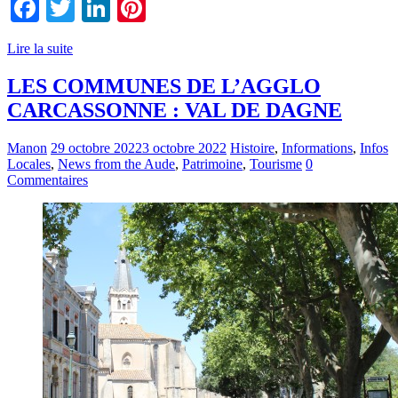
Facebook
Twitter
LinkedIn
Pinterest
Lire la suite
LES COMMUNES DE L’AGGLO
CARCASSONNE : VAL DE DAGNE
Manon
29 octobre 2022
3 octobre 2022
Histoire
,
Informations
,
Infos
Locales
,
News from the Aude
,
Patrimoine
,
Tourisme
0
Commentaires