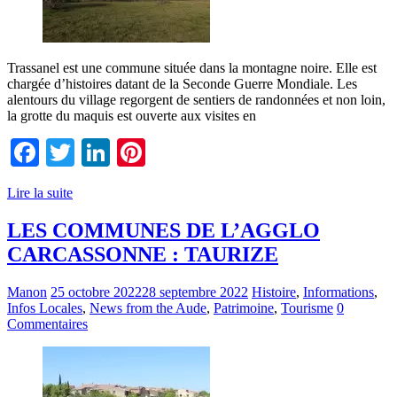
Trassanel est une commune située dans la montagne noire. Elle est
chargée d’histoires datant de la Seconde Guerre Mondiale. Les
alentours du village regorgent de sentiers de randonnées et non loin,
la grotte du maquis est ouverte aux visites en
Facebook
Twitter
LinkedIn
Pinterest
Lire la suite
LES COMMUNES DE L’AGGLO
CARCASSONNE : TAURIZE
Manon
25 octobre 2022
28 septembre 2022
Histoire
,
Informations
,
Infos Locales
,
News from the Aude
,
Patrimoine
,
Tourisme
0
Commentaires