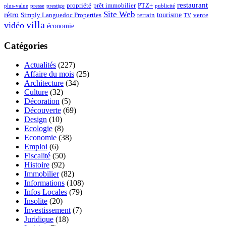
restaurant
propriété
prêt immobilier
PTZ+
plus-value
presse
prestige
publicité
Site Web
rétro
tourisme
vente
Simply Languedoc Properties
terrain
TV
villa
vidéo
économie
Catégories
Actualités
(227)
Affaire du mois
(25)
Architecture
(34)
Culture
(32)
Décoration
(5)
Découverte
(69)
Design
(10)
Ecologie
(8)
Economie
(38)
Emploi
(6)
Fiscalité
(50)
Histoire
(92)
Immobilier
(82)
Informations
(108)
Infos Locales
(79)
Insolite
(20)
Investissement
(7)
Juridique
(18)