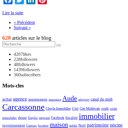
Lire la suite
« Précédent
Suivant »
620
articles sur le blog
4207
likes
228
followers
48
followers
1439
followers
360
subscribers
Mots-cles
Aude
agence
achat
appartement
canal du midi
assurance
aéroport
Carcassonne
Chayla Immobilier
Cité
Cité Médiévale
credit
crédit
immobilier
drone
Facebook
fiscalité
immobilier
emprunt
Emploi
maison
patrimoine
piscine
Noël
investissement
location
Limoux
média