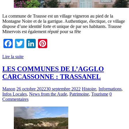
La commune de Trausse est un village vigneron au pied de la
Montagne Noire et de la garrigue. Authentique, électique, ce village
dispose d’une identité forte et unique de par ses habitants. Trausse
Minervois est également réputé pour sa fête
Facebook
Twitter
LinkedIn
Pinterest
Lire la suite
LES COMMUNES DE L’AGGLO
CARCASSONNE : TRASSANEL
Manon
26 octobre 2022
30 septembre 2022
Histoire
,
Informations
,
Infos Locales
,
News from the Aude
,
Patrimoine
,
Tourisme
0
Commentaires