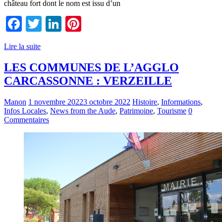
château fort dont le nom est issu d’un
Facebook
Twitter
LinkedIn
Pinterest
Lire la suite
LES COMMUNES DE L’AGGLO
CARCASSONNE : VERZEILLE
Manon
1 novembre 2022
3 octobre 2022
Histoire
,
Informations
,
Infos Locales
,
News from the Aude
,
Patrimoine
,
Tourisme
0
Commentaires