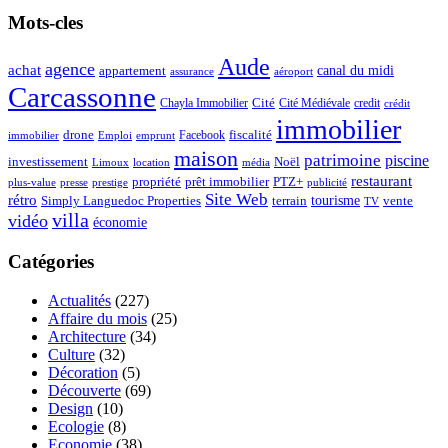
Mots-cles
Aude
agence
achat
appartement
canal du midi
assurance
aéroport
Carcassonne
Chayla Immobilier
Cité
Cité Médiévale
credit
crédit
immobilier
drone
Facebook
fiscalité
immobilier
emprunt
Emploi
maison
patrimoine
piscine
Noël
investissement
location
Limoux
média
restaurant
propriété
prêt immobilier
PTZ+
plus-value
presse
prestige
publicité
Site Web
rétro
tourisme
vente
Simply Languedoc Properties
terrain
TV
villa
vidéo
économie
Catégories
Actualités
(227)
Affaire du mois
(25)
Architecture
(34)
Culture
(32)
Décoration
(5)
Découverte
(69)
Design
(10)
Ecologie
(8)
Economie
(38)