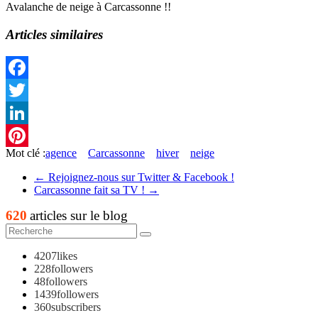
Avalanche de neige à Carcassonne !!
Articles similaires
Facebook
Twitter
LinkedIn
Mot clé :
agence
Carcassonne
hiver
neige
Pinterest
←
Rejoignez-nous sur Twitter & Facebook !
Carcassonne fait sa TV !
→
620
articles sur le blog
4207
likes
228
followers
48
followers
1439
followers
360
subscribers