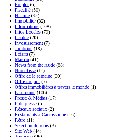
Emploi
(6)
Fiscalité
(50)
Histoire
(92)
Immobilier
(82)
Informations
(108)
Infos Locales
(79)
Insolite
(20)
Investissement
(7)
Juridique
(18)
Loisirs
(7)
Maison
(41)
News from the Aude
(88)
Non classé
(11)
Offre de la semaine
(30)
Offre du jour
(5)
Offres immobilières à travers le monde
(1)
Patrimoine
(106)
Presse & Médias
(17)
Publipresse
(5)
Réseaux sociaux
(2)
Restaurants à Carcassonne
(16)
Rétro
(11)
Sélection du mois
(3)
Site Web
(44)
Tourisme
(96)