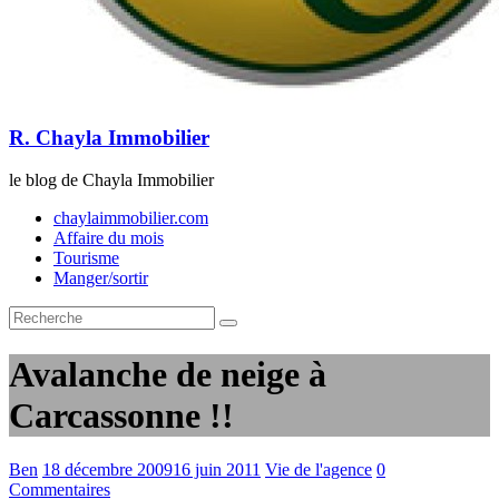
R. Chayla Immobilier
le blog de Chayla Immobilier
chaylaimmobilier.com
Affaire du mois
Tourisme
Manger/sortir
Avalanche de neige à
Carcassonne !!
Ben
18 décembre 2009
16 juin 2011
Vie de l'agence
0
Commentaires